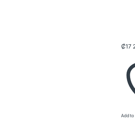
(KMB
FXX24
₡
17 
Add to 