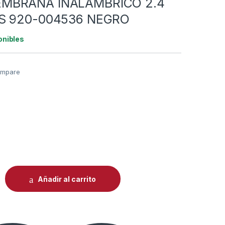
MBRANA INALÁMBRICO 2.4
S 920-004536 NEGRO
onibles
mpare
0
 LOGITECH MK270 COMBO MEMBRANA INALÁMBRICO 2.4 GHZ I
Añadir al carrito