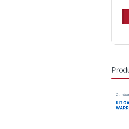
Prod
Combos
KIT G
WARRI
TECL
COLOR
BACKL
MOUSE