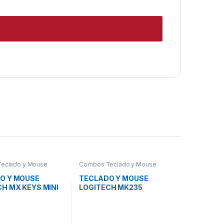
eclado y Mouse
Combos Teclado y Mouse
O Y MOUSE
TECLADO Y MOUSE
H MX KEYS MINI
LOGITECH MK235
FOR BUSINESS
MEMBRANA
ANA
INALÁMBRICO 2.4 GHZ
BRICO ESPAÑOL
ESPAÑOL 920-007901
1053 NEGRO
NEGRO