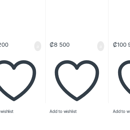
302+ MOM636+
182+ FHS3007)
200
₡
8 500
₡
100 
wishlist
Add to wishlist
Add to wi