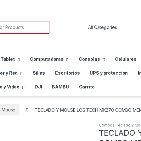
or:
 Tablet
Computadoras
Consolas
Celulares
er y Red
Sillas
Escritorios
UPS y protección
I
o y Video
DJI
BAMBU
Carrito
y Mouse
TECLADO Y MOUSE LOGITECH MK270 COMBO MEMB
Combos Teclado y Mo
TECLADO 