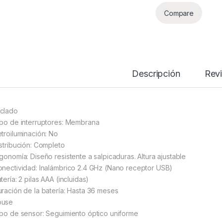
Compare
Descripción
Rev
clado
ipo de interruptores: Membrana
etroiluminación: No
istribución: Completo
rgonomía: Diseño resistente a salpicaduras. Altura ajustable
onectividad: Inalámbrico 2.4 GHz (Nano receptor USB)
tería: 2 pilas AAA (incluidas)
uración de la batería: Hasta 36 meses
ouse
ipo de sensor: Seguimiento óptico uniforme