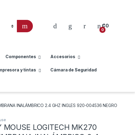
₡
0
0
Componentes
Accesorios
mpresora y tintas
Cámara de Seguridad
RANA INALÁMBRICO 2.4 GHZ INGLES 920-004536 NEGRO
use
Y MOUSE LOGITECH MK270