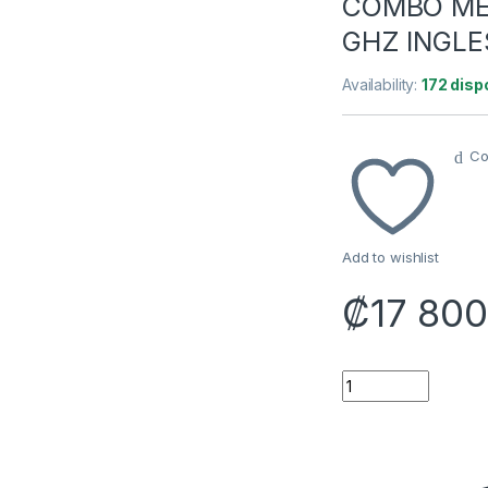
COMBO ME
GHZ INGLE
Availability:
172 disp
Co
Add to wishlist
₡
17 80
TECLADO Y MOUSE