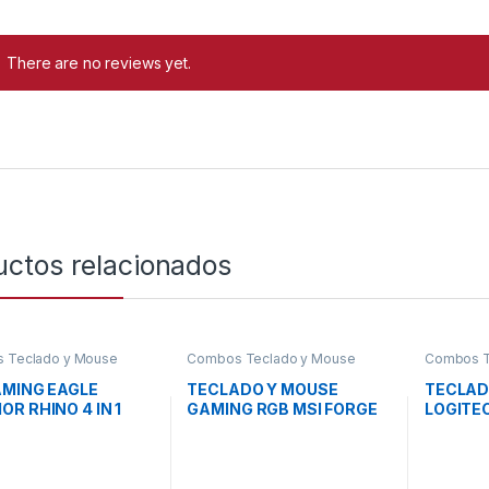
There are no reviews yet.
uctos relacionados
 Teclado y Mouse
Combos Teclado y Mouse
Combos T
AMING EAGLE
TECLADO Y MOUSE
TECLAD
OR RHINO 4 IN 1
GAMING RGB MSI FORGE
LOGITEC
ADO RAINBOW
GK100 COMBO LS
COMBO 
 LETTER
ALÁMBRICO USB
MEMBR
IGHT+ MOUSE +
ESPAÑOL S11-04LS206-
INALÁM
 PAD+ HEADSET +
HH9 NEGRO
920-01