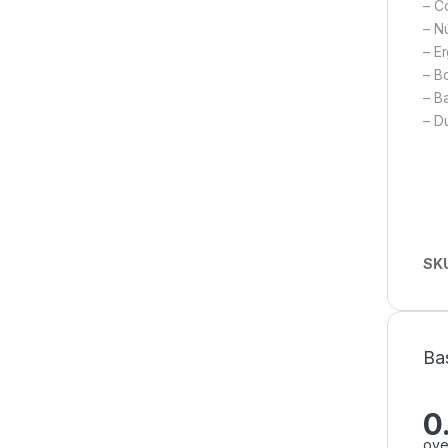
– C
– N
– E
– B
– Ba
– D
SK
Ba
0
ove