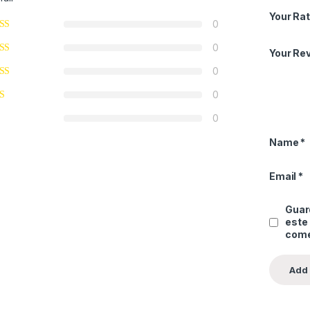
Your Rat
0
0
Your Re
0
0
0
Name
*
Email
*
Guard
este
come