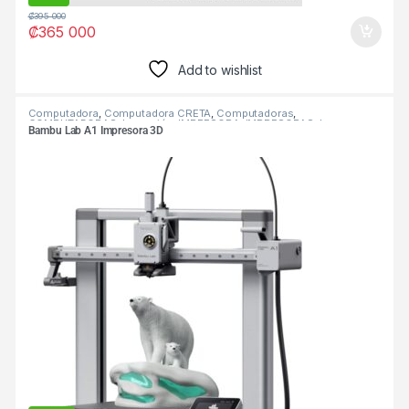
₡
395 000
₡
365 000
Add to wishlist
Computadora
,
Computadora CRETA
,
Computadoras
,
COMPUTADORAS
,
Impresión
,
IMPRESORA
,
IMPRESORAS
,
Impresoras
Bambu Lab A1 Impresora 3D