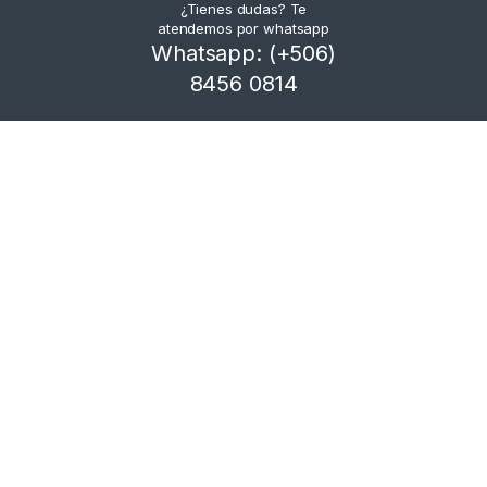
¿Tienes dudas? Te
atendemos por whatsapp
Whatsapp: (+506)
8456 0814