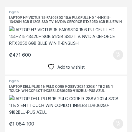
Products Grid
Inglés
LAPTOP HP VICTUS 15-FA1093DX 15.6 PULGFULL HD 144HZ I5-
13420H 8GB 512GB SSD T.V. NVIDIA GEFORCE RTX3050 6GB BLUE WIN
11-ENGLISH
₡
471 600
Add to wishlist
Inglés
LAPTOP DELL PLUS 16 PULG CORE 9-288V 2024 32GB 1TB 2 EN 1
TOUCH WIN COPILOT INGLES LDB06250-9182BLU-PUS AZUL
₡
1 084 100