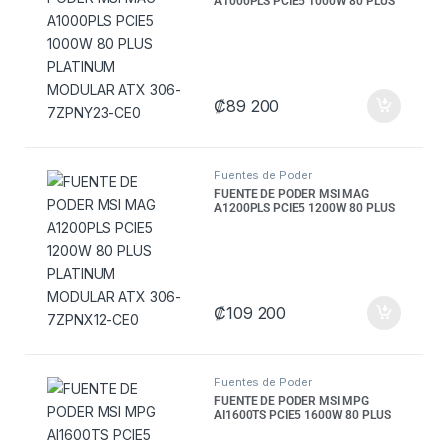
A1000PLS PCIE5 1000W 80 PLUS
PLATINUM MODULAR ATX 306-
7ZPNY23-CE0
₡
89 200
Fuentes de Poder
FUENTE DE PODER MSI MAG
5
A1200PLS PCIE5 1200W 80 PLUS
PLATINUM MODULAR ATX 306-
7ZPNX12-CE0
₡
109 200
5
Fuentes de Poder
FUENTE DE PODER MSI MPG
AI1600TS PCIE5 1600W 80 PLUS
TITANIUM MODULAR ATX 306-
7ZPUA12-CE0 NEGRO