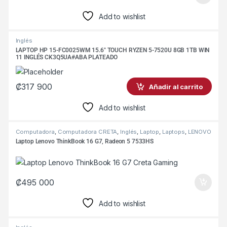
Add to wishlist
Inglés
LAPTOP HP 15-FC0025WM 15.6″ TOUCH RYZEN 5-7520U 8GB 1TB WIN
11 INGLÉS CK3Q5UA#ABA PLATEADO
₡
317 900
Añadir al carrito
Add to wishlist
Computadora
,
Computadora CRETA
,
Inglés
,
Laptop
,
Laptops
,
LENOVO
INGLES
Laptop Lenovo ThinkBook 16 G7, Radeon 5 7533HS
₡
495 000
Add to wishlist