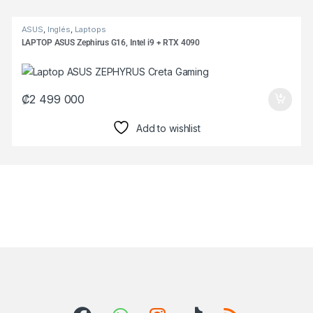
Products Grid
ASUS
,
Inglés
,
Laptops
LAPTOP ASUS Zephirus G16, Intel i9 + RTX 4090
₡
2 499 000
Add to wishlist