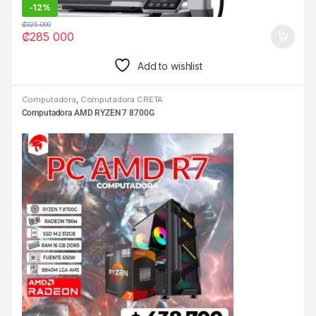
-
12%
₡
325 000
₡
285 000
Add to wishlist
Computadora
,
Computadora CRETA
Computadora AMD RYZEN 7 8700G