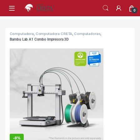
0
Products Grid
Computadora
,
Computadora CRETA
,
Computadoras
,
COMPUTADORAS
,
Impresión
,
IMPRESORA
,
Impresoras
,
IMPRESORAS
Bambu Lab A1 Combo Impresora 3D
-
8%