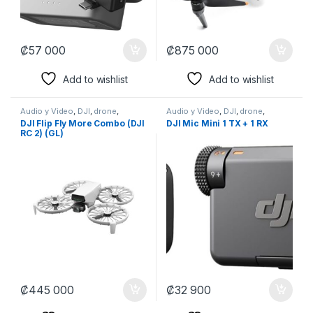
₡
57 000
₡
875 000
Add to wishlist
Add to wishlist
Audio y Video
,
DJI
,
drone
,
Audio y Video
,
DJI
,
drone
,
MICROFONOS
,
Perifericos
,
MICROFONOS
,
Perifericos
,
DJI Flip Fly More Combo (DJI
DJI Mic Mini 1 TX + 1 RX
Producción
,
Producción
,
Producción
,
Producción
,
RC 2) (GL)
Streaming
Streaming
₡
445 000
₡
32 900