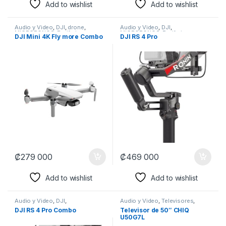
Add to wishlist
Add to wishlist
Audio y Video
,
DJI
,
drone
,
Audio y Video
,
DJI
,
MICROFONOS
,
Perifericos
,
MICROFONOS
,
Perifericos
,
DJI Mini 4K Fly more Combo
DJI RS 4 Pro
Producción
,
Producción
,
Producción
,
Producción
,
Streaming
Streaming
₡
279 000
₡
469 000
Add to wishlist
Add to wishlist
Audio y Video
,
DJI
,
Audio y Video
,
Televisores
,
MICROFONOS
,
Perifericos
,
TELEVISORES
DJI RS 4 Pro Combo
Televisor de 50″ CHIQ
Producción
,
Producción
,
U50G7L
Streaming