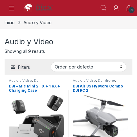
Skip to navigation
Skip to content
0
Inicio
Audio y Video
Audio y Video
Showing all 9 results
Filters
Audio y Video
,
DJI
,
Audio y Video
,
DJI
,
drone
,
MICROFONOS
,
Perifericos
,
MICROFONOS
,
Perifericos
,
DJI – Mic Mini 2 TX + 1 RX +
DJI Air 3S Fly More Combo
Producción
,
Producción
,
Producción
,
Producción
,
Charging Case
DJI RC 2
Streaming
Streaming