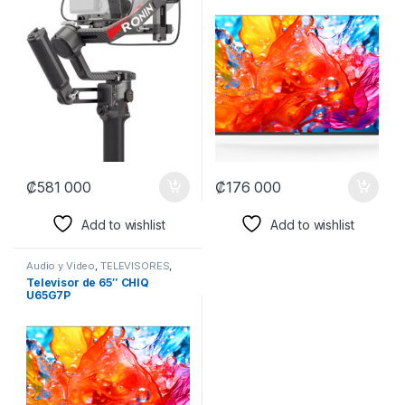
₡
581 000
₡
176 000
Add to wishlist
Add to wishlist
Audio y Video
,
TELEVISORES
,
Televisores
Televisor de 65″ CHIQ
U65G7P