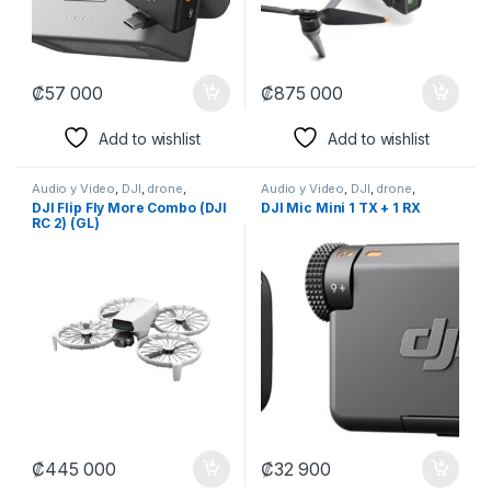
₡
57 000
₡
875 000
Add to wishlist
Add to wishlist
Audio y Video
,
DJI
,
drone
,
Audio y Video
,
DJI
,
drone
,
MICROFONOS
,
Perifericos
,
MICROFONOS
,
Perifericos
,
DJI Flip Fly More Combo (DJI
DJI Mic Mini 1 TX + 1 RX
Producción
,
Producción
,
Producción
,
Producción
,
RC 2) (GL)
Streaming
Streaming
₡
445 000
₡
32 900