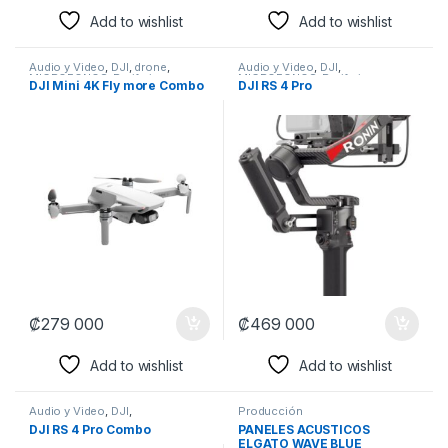
Add to wishlist
Add to wishlist
Audio y Video
,
DJI
,
drone
,
Audio y Video
,
DJI
,
MICROFONOS
,
Perifericos
,
MICROFONOS
,
Perifericos
,
DJI Mini 4K Fly more Combo
DJI RS 4 Pro
Producción
,
Producción
,
Producción
,
Producción
,
Streaming
Streaming
₡
279 000
₡
469 000
Add to wishlist
Add to wishlist
Audio y Video
,
DJI
,
Producción
MICROFONOS
,
Perifericos
,
DJI RS 4 Pro Combo
PANELES ACUSTICOS
Producción
,
Producción
,
ELGATO WAVE BLUE
Streaming