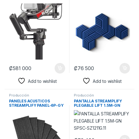
10AAL9901 CORSAIR
₡
581 000
₡
76 500
Add to wishlist
Add to wishlist
Producción
Producción
PANELES ACUSTICOS
PANTALLA STREAMPLIFY
STREAMPLIFY PANEL-6P-GY
PLEGABLE LIFT 1.5M-GN
6 PIEZAS 12MM SPAB-
SPSC-SZ1211G.11
AC6B2A0.41