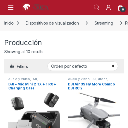
Skip to navigation
Skip to content
0
Inicio
Dispositivos de vizualizacion
Streaming
P
Producción
Showing all 10 results
Filters
Audio y Video
,
DJI
,
Audio y Video
,
DJI
,
drone
,
MICROFONOS
,
Perifericos
,
MICROFONOS
,
Perifericos
,
DJI – Mic Mini 2 TX + 1 RX +
DJI Air 3S Fly More Combo
Producción
,
Producción
,
Producción
,
Producción
,
Charging Case
DJI RC 2
Streaming
Streaming