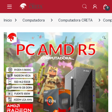
Skip to navigation
Skip to content
0
Inicio
Computadora
Computadora CRETA
Comp
🔍