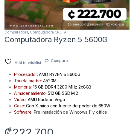
Computadora
,
Computadora CRETA
Computadora Ryzen 5 5600G
Compare
Add to wishlist
Procesador:
AMD RYZEN 5 5600G
Tarjeta madre:
A520M
Memoria:
16 GB DDR4 3200 MHz 2x8GB
Almacenamiento:
512 GB SSD M.2
Video:
AMD Radeon Vega
Case:
Con X-mico con fuente de poder de 650W
Software:
Pre instalación de Windows 11 y office
₡
222 700