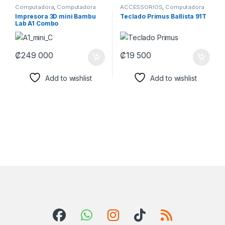
Computadora
,
Computadora
ACCESSORIOS
,
Computadora
CRETA
,
Computadoras
,
CRETA
,
Consolas
,
Nintendo
,
Impresora 3D mini Bambu
Teclado Primus Ballista 91T
COMPUTADORAS
,
Impresión
,
Periféricos
,
Perifericos
,
Lab A1 Combo
IMPRESORA
,
Impresoras
,
Playstation
,
Teclados
,
Teclados
,
IMPRESORAS
TECLADOS
,
XBOX
₡
249 000
₡
19 500
Add to wishlist
Add to wishlist