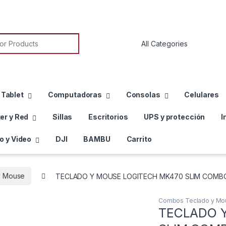
or:
 Tablet
Computadoras
Consolas
Celulares
er y Red
Sillas
Escritorios
UPS y protección
I
o y Video
DJI
BAMBU
Carrito
y Mouse
TECLADO Y MOUSE LOGITECH MK470 SLIM COMBO
Combos Teclado y Mo
TECLADO 