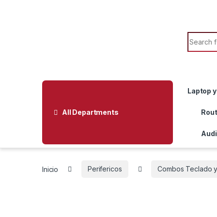
Skip to navigation
Skip to content
Search f
Laptop y
All Departments
Rout
Audi
Inicio
Perifericos
Combos Teclado 