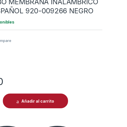
BO MEMBRANA INALÁMBRICO
SPAÑOL 920-009266 NEGRO
onibles
mpare
0
 LOGITECH MK470 SLIM COMBO MEMBRANA INALÁMBRICO 2.4 
Añadir al carrito