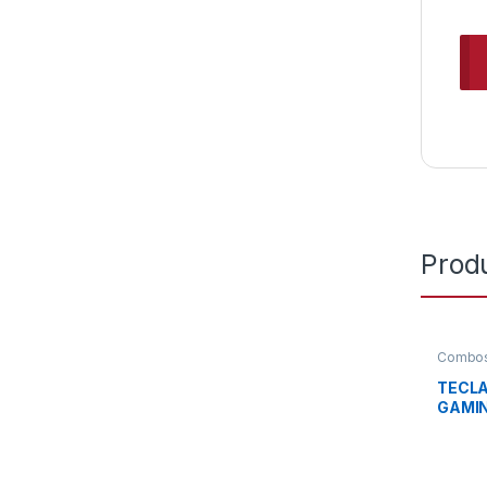
Prod
Combos
TECLA
GAMIN
GK100
ALÁMB
S11-0