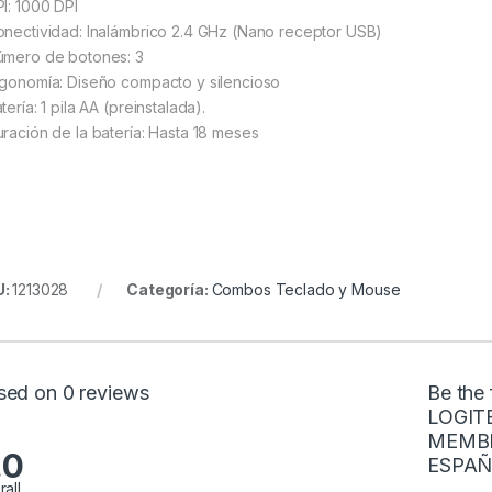
PI: 1000 DPI
onectividad: Inalámbrico 2.4 GHz (Nano receptor USB)
úmero de botones: 3
rgonomía: Diseño compacto y silencioso
tería: 1 pila AA (preinstalada).
uración de la batería: Hasta 18 meses
U:
1213028
Categoría:
Combos Teclado y Mouse
sed on 0 reviews
Be the
LOGIT
MEMBR
.0
ESPAÑ
rall