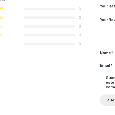
Your Rat
0
0
Your Re
0
0
0
Name
*
Email
*
Guard
este
come