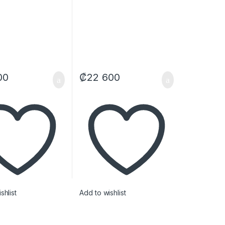
NEGRO
00
₡
22 600
shlist
Add to wishlist