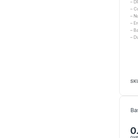
– D
– C
– N
– E
– Ba
– D
SK
Ba
0
ove