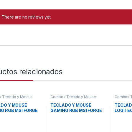
There are no reviews yet.
uctos relacionados
 Teclado y Mouse
Combos Teclado y Mouse
Combos T
DO Y MOUSE
TECLADO Y MOUSE
TECLAD
G RGB MSI FORGE
GAMING RGB MSI FORGE
LOGITE
 COMBO US
GK100 COMBO LS
MEMBR
RICO USB INGLES
ALÁMBRICO USB
INALÁM
4US20L-HH9 NEGRO
ESPAÑOL S11-04LS206-
ESPAÑO
HH9 NEGRO
NEGRO