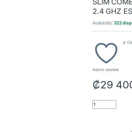
SLIM COM
2.4 GHZ E
Availability:
322 disp
Co
Add to wishlist
₡
29 40
TECLADO Y MOUSE