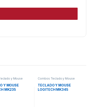
eclado y Mouse
Combos Teclado y Mouse
O Y MOUSE
TECLADO Y MOUSE
CH MK235
LOGITECH MK345
ANA
MEMBRANA
BRICO 2.4 GHZ
INALÁMBRICO 2.4 GHZ
L 920-007901
CON RECEPTOR USB
ESPAÑOL 920-007820