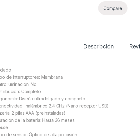
Compare
Descripción
Rev
clado
ipo de interruptores: Membrana
etroiluminación: No
istribución: Completo
rgonomía: Diseño ultradelgado y compacto
onectividad: Inalámbrico 2.4 GHz (Nano receptor USB)
tería: 2 pilas AAA (preinstaladas)
uración de la batería: Hasta 36 meses
ouse
ipo de sensor: Óptico de alta precisión