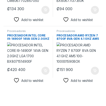
₡
134 300
₡
94 000
Add to wishlist
Add to wishlist
Procesadores
Procesadores
PROCESADOR INTEL CORE
PROCESADOR AMD RYZEN 7
I9-14900F 14VA GEN 2.0GHZ
8700F 8VA GEN 4.1 GHZ AM5
LGA 1700 BX8071514900F
100-100001590BOX
₡
420 400
₡
151 900
Add to wishlist
Add to wishlist