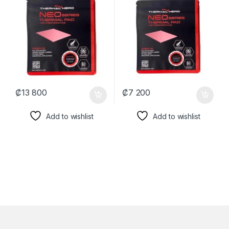
412110-OC ROSADO
ROSADO
₡
13 800
₡
7 200
Add to wishlist
Add to wishlist