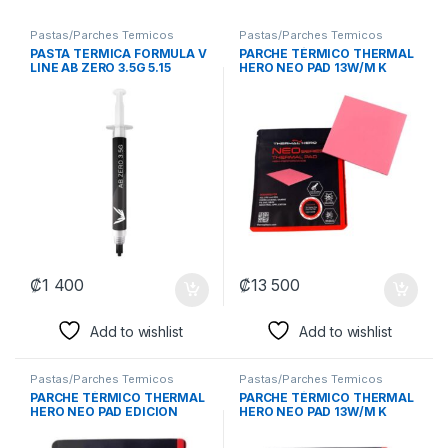
Pastas/Parches Termicos
Pastas/Parches Termicos
PASTA TERMICA FORMULA V
PARCHE TÉRMICO THERMAL
LINE AB ZERO 3.5G 5.15
HERO NEO PAD 13W/M K
W/M·K CPU/GPU
2.0MM CPU/GPU
4711401661207
100X100MM TH-412120
₡
1 400
₡
13 500
Add to wishlist
Add to wishlist
Pastas/Parches Termicos
Pastas/Parches Termicos
PARCHE TÉRMICO THERMAL
PARCHE TÉRMICO THERMAL
HERO NEO PAD EDICION
HERO NEO PAD 13W/M K
OVERCLOCK 13W/M K 1.0MM
0.020IN CPU/GPU
CPU/GPU 100x100MM TH-
100x100MM TH-412105