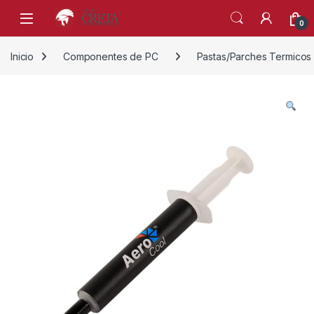
Skip to navigation
Skip to content
0
Inicio
Componentes de PC
Pastas/Parches Termicos