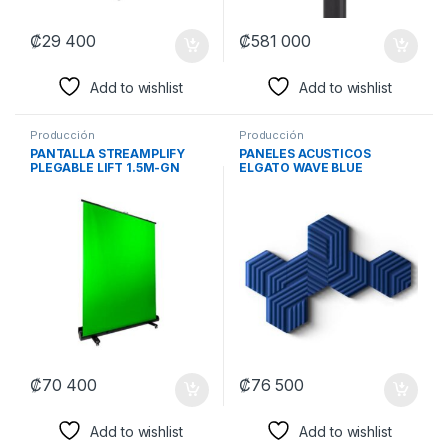
₡
29 400
₡
581 000
Add to wishlist
Add to wishlist
Producción
Producción
PANTALLA STREAMPLIFY
PANELES ACUSTICOS
PLEGABLE LIFT 1.5M-GN
ELGATO WAVE BLUE
SPSC-SZ1211G.11
10AAL9901 CORSAIR
₡
70 400
₡
76 500
Add to wishlist
Add to wishlist