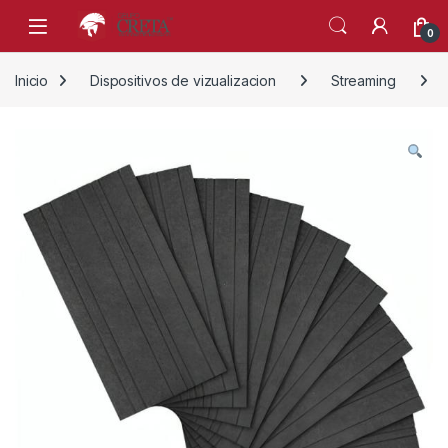
Skip to navigation
Skip to content
0
Inicio
Dispositivos de vizualizacion
Streaming