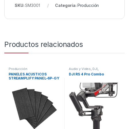
SKU:
SM3001
Categoría:
Producción
Productos relacionados
Producción
Audio y Video
,
DJI
,
MICROFONOS
,
Perifericos
,
PANELES ACUSTICOS
DJI RS 4 Pro Combo
Producción
,
Producción
,
STREAMPLIFY PANEL-6P-GY
Streaming
6 PIEZAS 12MM SPAB-
AC6B2A0.41