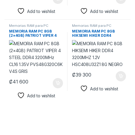
Add to wishlist
Add to wishlist
Memorias RAM para PC
Memorias RAM para PC
MEMORIA RAM PC 8GB
MEMORIA RAM PC 8GB
(2×4GB) PATRIOT VIPER 4
HIKSEMI HIKER DDR4
STEEL DDR4 3200MHz CL16
3200MHZ 1.2V
1.35V PVS48G320C6K V4S
HSC408U32Z1 8G NEGRO
GRIS
₡
39 300
₡
41 600
Add to wishlist
Add to wishlist