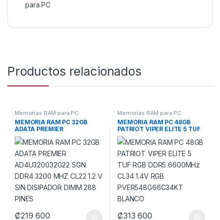
para PC
Productos relacionados
Memorias RAM para PC
Memorias RAM para PC
MEMORIA RAM PC 32GB
MEMORIA RAM PC 48GB
ADATA PREMIER
PATRIOT VIPER ELITE 5 TUF
AD4U320032G22 SGN DDR4
RGB DDR5 6600MHz CL34
3200 MHZ CL22 1.2 V SIN
1.4V RGB
DISIPADOR DIMM 288 PINES
PVER548G66C34KT BLANCO
₡
219 600
₡
313 600