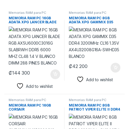
Memorias RAM para PC
Memorias RAM para PC
MEMORIA RAM PC 16GB
MEMORIA RAM PC 8GB
ADATA XPG LANCER BLADE
ADATA XPG GAMMIX D35
RGB AX5U6000C3016G
DDR4 3200MHz CL16 1.35V
SLABRWH DDR5 6000 MHZ
AX4U32008G16A-SWHD35
CL48 1.4 V BLANCO DIMM
BLANCO
288 PINES BLANCO
₡
42 200
₡
144 300
Add to wishlist
Add to wishlist
Memorias RAM para PC
Memorias RAM para PC
MEMORIA RAM PC 16GB
MEMORIA RAM PC 8GB
CORSAIR
PATRIOT VIPER ELITE II DDR4
CMD16GX4M2B3200C16
3200MHz CL18 1.35V
DDR4 3200 MHZ CL16 1.35 V
PVE248G320C8 V
DHX. XMP 2.0. DIMM 288
NEGRO/ROJO
PINES NEGRO