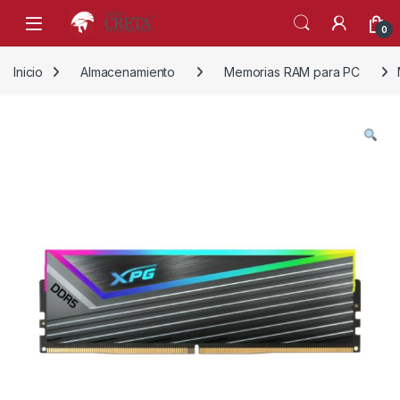
Skip to navigation
Skip to content
0
Inicio
Almacenamiento
Memorias RAM para PC