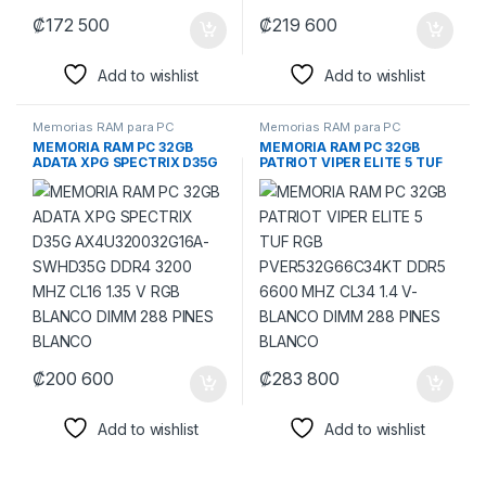
₡
172 500
₡
219 600
Add to wishlist
Add to wishlist
Memorias RAM para PC
Memorias RAM para PC
MEMORIA RAM PC 32GB
MEMORIA RAM PC 32GB
ADATA XPG SPECTRIX D35G
PATRIOT VIPER ELITE 5 TUF
AX4U320032G16A-
RGB PVER532G66C34KT
SWHD35G DDR4 3200 MHZ
DDR5 6600 MHZ CL34 1.4 V-
CL16 1.35 V RGB BLANCO
BLANCO DIMM 288 PINES
DIMM 288 PINES BLANCO
BLANCO
₡
200 600
₡
283 800
Add to wishlist
Add to wishlist