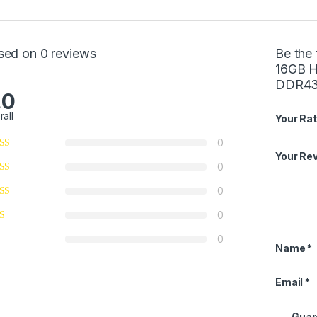
sed on 0 reviews
Be the
16GB 
DDR43
.0
rall
Your Rat
0
Your Re
0
0
0
0
Name
*
Email
*
Guard