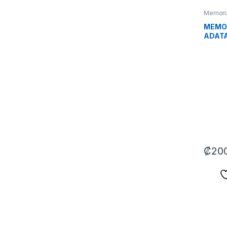
Memori
MEMOR
ADATA
D35G 
SWHD
MHZ C
BLANC
BLAN
₡
20