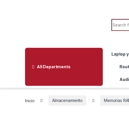
Skip to navigation
Skip to content
Search f
Laptop y
All Departments
Rout
Audi
Inicio
Almacenamiento
Memorias RA