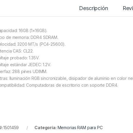
Descripción
Rev
apacidad: 16GB (1×16GB).
ipo de memoria: DDR4 SDRAM.
elocidad: 3200 MT/s (PC4-25600).
atencia CAS: CL22.
oltaje probado: 1.35V.
oltaje estándar JEDEC: 1.2V.
nterfaz: 288 pines UDIMM.
xtras: Iluminación RGB sincronizable, disipador de aluminio en color ne
ompatibilidad: Computadoras de escritorio con soporte DDR4.
U:
1501459
Categoría:
Memorias RAM para PC