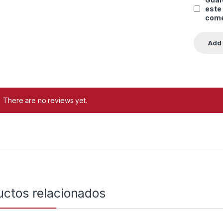
este
come
There are no reviews yet.
uctos relacionados