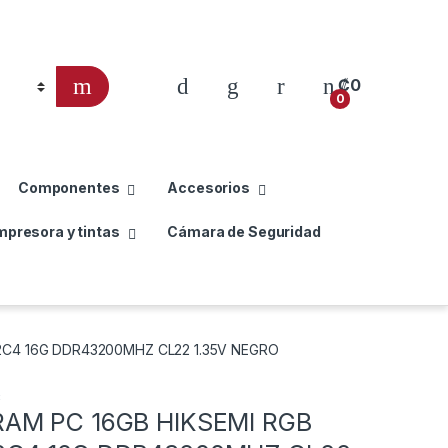
₡
0
0
Componentes
Accesorios
mpresora y tintas
Cámara de Seguridad
2C4 16G DDR43200MHZ CL22 1.35V NEGRO
C
AM PC 16GB HIKSEMI RGB