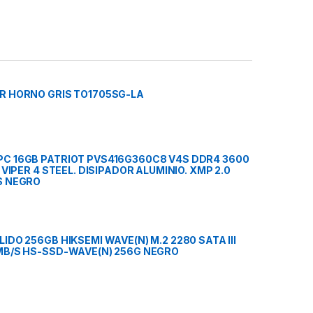
R HORNO GRIS TO1705SG-LA
C 16GB PATRIOT PVS416G360C8 V4S DDR4 3600
V VIPER 4 STEEL. DISIPADOR ALUMINIO. XMP 2.0
S NEGRO
IDO 256GB HIKSEMI WAVE(N) M.2 2280 SATA III
MB/S HS-SSD-WAVE(N) 256G NEGRO