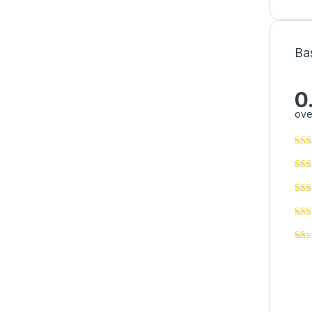
Ba
0
ove