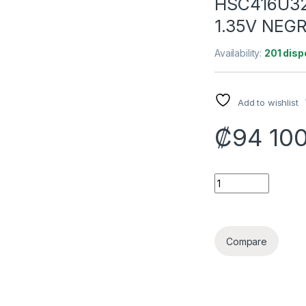
HSC416U3
1.35V NEG
Availability:
201 disp
Add to wishlist
₡
94 10
MEMORIA RAM PC 1
Compare