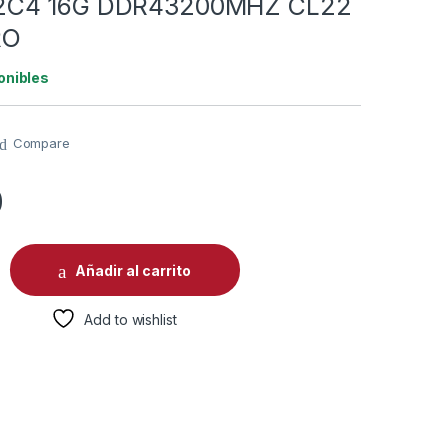
2C4 16G DDR43200MHZ CL22
RO
onibles
Compare
0
6GB HIKSEMI RGB HSC416U32C4 16G DDR43200MHZ CL22 1.35
Añadir al carrito
Add to wishlist