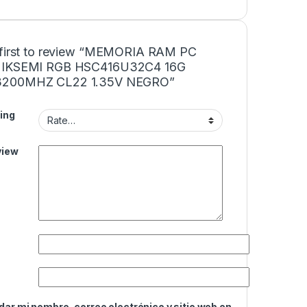
 first to review “MEMORIA RAM PC
HIKSEMI RGB HSC416U32C4 16G
200MHZ CL22 1.35V NEGRO”
ing
view
ar mi nombre, correo electrónico y sitio web en