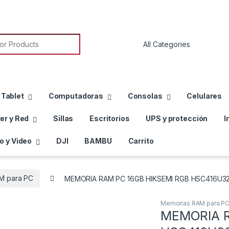
or:
 Tablet
Computadoras
Consolas
Celulares
er y Red
Sillas
Escritorios
UPS y protección
I
o y Video
DJI
BAMBU
Carrito
M para PC
MEMORIA RAM PC 16GB HIKSEMI RGB HSC416U3
Memorias RAM para P
MEMORIA R