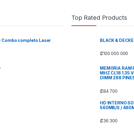
Top Rated Products
D Combo completo Laser
BLACK & DECKE
₡
100 000 000
O
MEMORIA RAM P
MHZ CL18 1.35 
DIMM 288 PINE
₡
84 700
HD INTERNO SOL
560MB/S / 480
₡
36 300