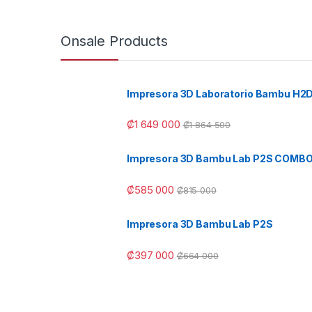
Onsale Products
Impresora 3D Laboratorio Bambu H2
₡
1 649 000
₡
1 864 500
Impresora 3D Bambu Lab P2S COMB
₡
585 000
₡
815 000
Impresora 3D Bambu Lab P2S
₡
397 000
₡
664 000