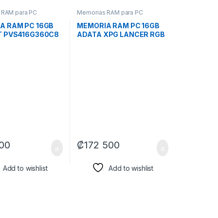
 RAM para PC
Memorias RAM para PC
A RAM PC 16GB
MEMORIA RAM PC 16GB
T PVS416G360C8
ADATA XPG LANCER RGB
R4 3600 MHZ
AX5U7200C3416G-
5 V VIPER 4 STEEL.
CLARWH DDR5 7200 MHZ
OR ALUMINIO.
CL34 1.4 V BLANCO DIMM
 DIMM 288 PINES
288 PINES BLANCO
00
₡
172 500
Add to wishlist
Add to wishlist