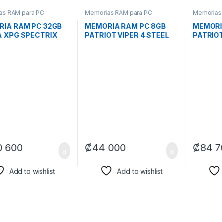
as RAM para PC
Memorias RAM para PC
Memorias
IA RAM PC 32GB
MEMORIA RAM PC 8GB
MEMORI
 XPG SPECTRIX
PATRIOT VIPER 4 STEEL
PATRIO
AX4U320032G16A-
DDR4 3600MHz CL18
V4S DD
35G DDR4 3200
1.35V PVS48G360C8 V4S
CL18 1.3
L16 1.35 V RGB
NEGRO
DISIPAD
O DIMM 288 PINES
XMP 2.0
CO
NEGRO
0 600
₡
44 000
₡
84 7
Add to wishlist
Add to wishlist