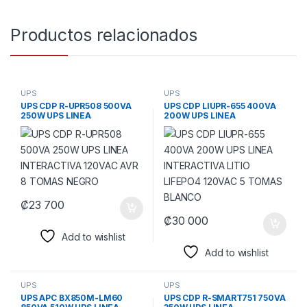
Productos relacionados
UPS
UPS
UPS CDP R-UPR508 500VA
UPS CDP LIUPR-655 400VA
250W UPS LINEA
200W UPS LINEA
INTERACTIVA 120VAC AVR 8
INTERACTIVA LITIO LIFEPO4
TOMAS NEGRO
120VAC 5 TOMAS BLANCO
₡
23 700
₡
30 000
Add to wishlist
Add to wishlist
UPS
UPS
UPS APC BX850M-LM60
UPS CDP R-SMART751 750VA