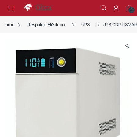
Skip to navigation
Skip to content
0
Inicio
Respaldo Eléctrico
UPS
UPS CDP LISMAR
🔍