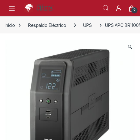
Skip to navigation
Skip to content
0
Inicio
Respaldo Eléctrico
UPS
UPS APC BR1100
🔍