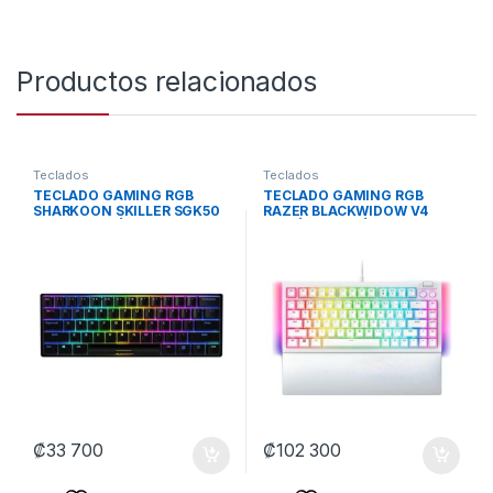
Productos relacionados
Teclados
Teclados
TECLADO GAMING RGB
TECLADO GAMING RGB
SHARKOON SKILLER SGK50
RAZER BLACKWIDOW V4
S4 TKL MECÁNICO
MECÁNICO ALÁMBRICO USB
ALÁMBRICO USB INGLÉS
INGLÉS SWITCH NARANJA
SWITCH ROJO
RZ03-05001700-R3M1
4044951033812 NEGRO
BLANCO
₡
33 700
₡
102 300