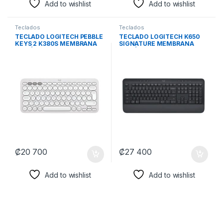
Add to wishlist
Add to wishlist
Teclados
Teclados
TECLADO LOGITECH PEBBLE
TECLADO LOGITECH K650
KEYS 2 K380S MEMBRANA
SIGNATURE MEMBRANA
INALÁMBRICO BLUETOOTH
INALÁMBRICO BLUETOOTH
ESPAÑOL 920-011784
ESPAÑOL 920-010910
BLANCO
NEGRO
₡
20 700
₡
27 400
Add to wishlist
Add to wishlist