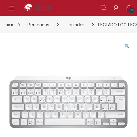
Skip to navigation
Skip to content
0
Inicio
Perifericos
Teclados
TECLADO LOGITEC