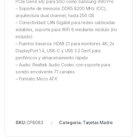
PCIe Gen4 x4) para SSD como Samsung 990 Pro
– Soporte de memoria: DDR5 8200 MHz (OC),
arquitectura dual channel, hasta 256 GB
– Conectividad: LAN Gigabit para redes cableadas
estables, soporte para WiFi 6 mediante módulo (no
incluido)
– Puertos traseros: HDMI 2.1 para monitores 4K, 2x
DisplayPort 1.4, USB-C y USB 3.2 Gen1 para
periféricos y almacenamiento rápido
– Audio: Realtek Audio Codec con soporte para
sonido envolvente 7.1 canales
– Formato: Micro ATX
SKU:
CP8083
Categoría:
Tarjetas Madre