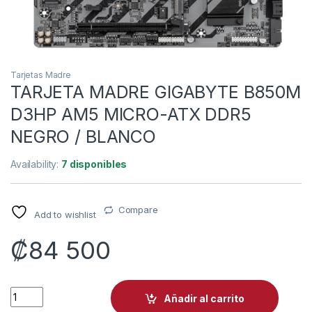
Tarjetas Madre
TARJETA MADRE GIGABYTE B850M
D3HP AM5 MICRO-ATX DDR5
NEGRO / BLANCO
Availability:
7 disponibles
Compare
Add to wishlist
₡
84 500
TARJETA MADRE GIGABYTE B850M D3HP AM5 MICRO-ATX DD
Añadir al carrito