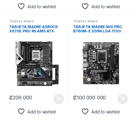
Add to wishlist
Add to wishlist
Tarjetas Madre
Tarjetas Madre
TARJETA MADRE ASROCK
TARJETA MADRE MSI PRO
X670E PRO RS AM5 ATX
B760M-E DDR4 LGA 1700
DDR5 X670EPROP RS
911-7D48-045
NEGRO/BLANCO
₡
206 000
₡
100 000 000
Add to wishlist
Add to wishlist