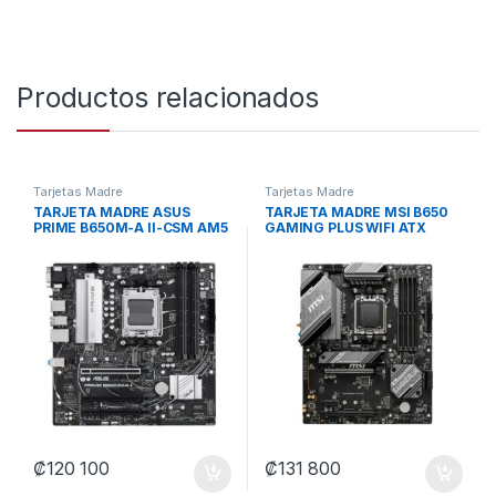
Productos relacionados
Tarjetas Madre
Tarjetas Madre
TARJETA MADRE ASUS
TARJETA MADRE MSI B650
PRIME B650M-A II-CSM AM5
GAMING PLUS WIFI ATX
M-ATX DDR5 NEGRO /
DDR5 911-7E26-001 NEGRO
BLANCO
NEGRO
₡
120 100
₡
131 800