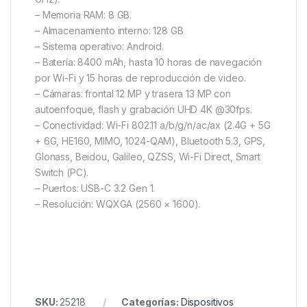
– Memoria RAM: 8 GB.
– Almacenamiento interno: 128 GB
– Sistema operativo: Android.
– Batería: 8400 mAh, hasta 10 horas de navegación
por Wi-Fi y 15 horas de reproducción de video.
– Cámaras: frontal 12 MP y trasera 13 MP con
autoenfoque, flash y grabación UHD 4K @30fps.
– Conectividad: Wi-Fi 802.11 a/b/g/n/ac/ax (2.4G + 5G
+ 6G, HE160, MIMO, 1024-QAM), Bluetooth 5.3, GPS,
Glonass, Beidou, Galileo, QZSS, Wi-Fi Direct, Smart
Switch (PC).
– Puertos: USB-C 3.2 Gen 1.
– Resolución: WQXGA (2560 × 1600).
SKU:
25218
Categorías:
Dispositivos