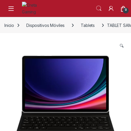
Skip to navigation
Skip to content
0
Inicio
Dispositivos Móviles
Tablets
TABLET SAM
🔍