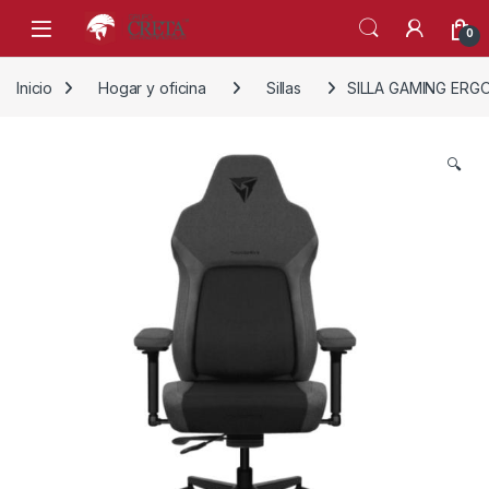
Skip to navigation
Skip to content
0
Inicio
Hogar y oficina
Sillas
SILLA GAMING ERG
🔍