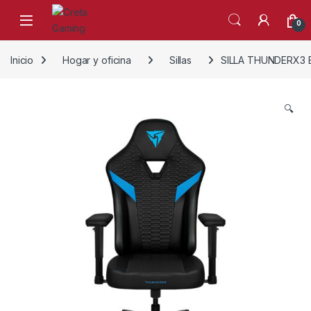
Skip to navigation
Skip to content
0
Inicio
Hogar y oficina
Sillas
SILLA THUNDERX3 E
🔍