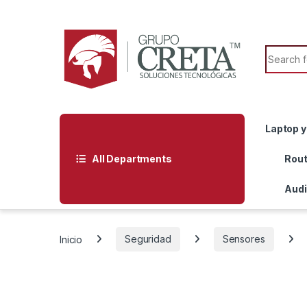
Skip to navigation
Skip to content
Search f
Laptop y
All Departments
Rout
Audi
Inicio
Seguridad
Sensores