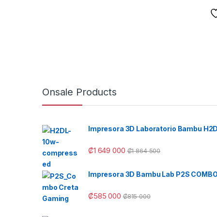
Onsale Products
Impresora 3D Laboratorio Bambu H2
₡
1 649 000
₡
1 864 500
Impresora 3D Bambu Lab P2S COMB
₡
585 000
₡
815 000