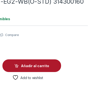
-EG2-WB(O-STD) 314300160
nibles
Compare
0
VIMIENTO HIKVISION DS-PDCL12-EG2-WB(O-STD) 314300160 B
Añadir al carrito
Add to wishlist