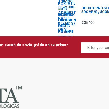
HD INTERNO SOL
500MB/S / 400
₡
35 100
un cupon de envío grátis en su primer