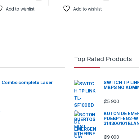
Add to wishlist
Add to wishlist
Top Rated Products
D Combo completo Laser
SWITCH TP LIN
MBPS NO ADMIN
₡
5 900
O
BOTON DE EMER
PDEBP1-EG2-WB
314300101 BLA
₡
9 000