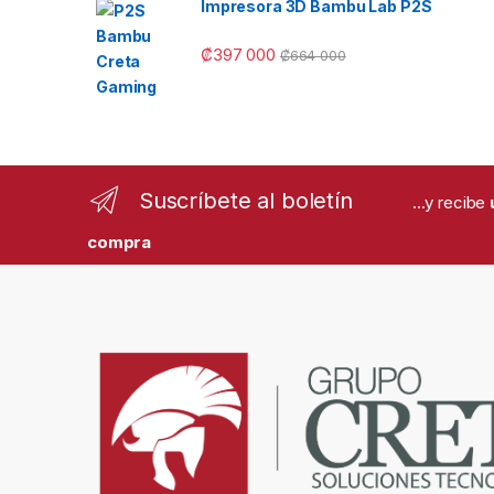
Impresora 3D Bambu Lab P2S
₡
397 000
₡
664 000
Suscríbete al boletín
...y recibe
compra