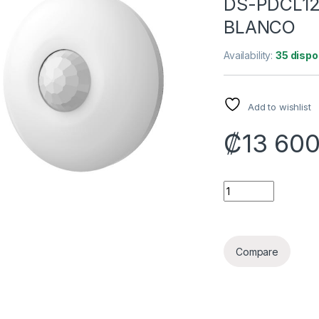
DS-PDCL12
BLANCO
Availability:
35 dispo
Add to wishlist
₡
13 60
SENSOR PIR DE MO
Compare