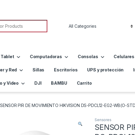
or:
 Tablet
Computadoras
Consolas
Celulares
er y Red
Sillas
Escritorios
UPS y protección
o y Video
DJI
BAMBU
Carrito
SENSOR PIR DE MOVIMIENTO HIKVISION DS-PDCL12-EG2-WB(O-STD
Sensores
SENSOR PI