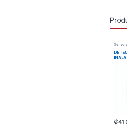
Prod
Sensor
DETE
INALA
HIKVI
EG2-W
31430
₡
41 