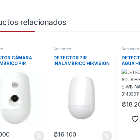
uctos relacionados
es
Sensores
Sensores
CTOR CÁMARA
DETECTOR PIR
DETECT
MBRICO PIR
INALAMBRICO HIKVISION
AGUA HI
SION DS-PDPC12P-
DS-PDP15P-EG2-WB(B)
PDWL-
B(O-STD) (E)
(O-STD) RANGO 15M /
INALAM
0093 BLANCO
85.9° 302402274
BLANC
BLANCO
₡
18 2
000
₡
16 100