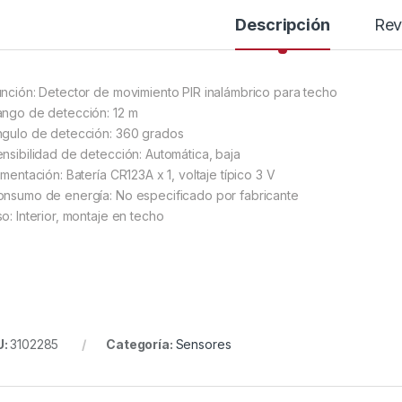
Descripción
Rev
unción: Detector de movimiento PIR inalámbrico para techo
ango de detección: 12 m
ngulo de detección: 360 grados
ensibilidad de detección: Automática, baja
imentación: Batería CR123A x 1, voltaje típico 3 V
onsumo de energía: No especificado por fabricante
so: Interior, montaje en techo
U:
3102285
Categoría:
Sensores