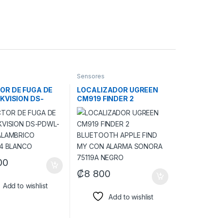
Sensores
OR DE FUGA DE
LOCALIZADOR UGREEN
KVISION DS-
CM919 FINDER 2
E-WB
BLUETOOTH APPLE FIND
BRICO 314300114
MY CON ALARMA
O
SONORA 75119A NEGRO
00
₡
8 800
Add to wishlist
Add to wishlist