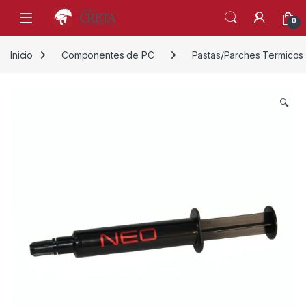
Skip to navigation
Skip to content
0
Inicio
Componentes de PC
Pastas/Parches Termicos
🔍