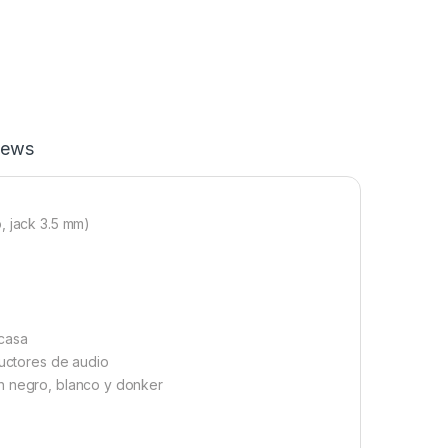
iews
, jack 3.5 mm)
 casa
ductores de audio
en negro, blanco y donker