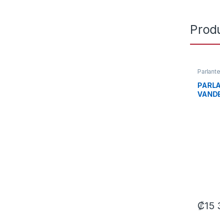
Prod
Parlant
PARLA
VANDE
16W B
03603
₡
15 