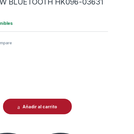
2W BLUETOOTH HK096-03631
nibles
mpare
 & VANDER KURBIS CINEMA 72W BLUETOOTH HK096-03631 BL
Añadir al carrito