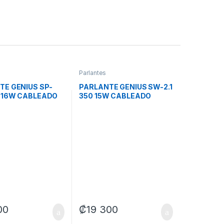
Parlantes
TE GENIUS SP-
PARLANTE GENIUS SW-2.1
 16W CABLEADO
350 15W CABLEADO
31730047401
3.5MM 31730037403
A
NEGRO
00
₡
19 300