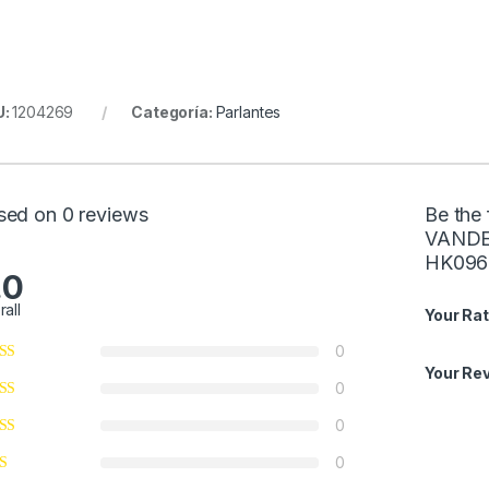
U:
1204269
Categoría:
Parlantes
sed on 0 reviews
Be the
VANDE
HK096
.0
rall
Your Rat
0
Your Re
0
0
0