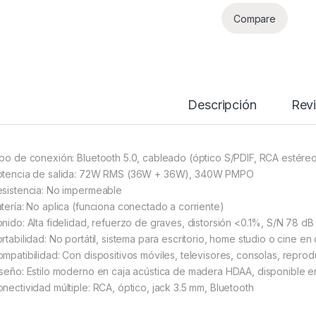
Compare
Descripción
Rev
ipo de conexión: Bluetooth 5.0, cableado (óptico S/PDIF, RCA estéreo
otencia de salida: 72W RMS (36W + 36W), 340W PMPO
esistencia: No impermeable
atería: No aplica (funciona conectado a corriente)
onido: Alta fidelidad, refuerzo de graves, distorsión <0.1%, S/N 78 dB
ortabilidad: No portátil, sistema para escritorio, home studio o cine en
ompatibilidad: Con dispositivos móviles, televisores, consolas, repro
iseño: Estilo moderno en caja acústica de madera HDAA, disponible 
onectividad múltiple: RCA, óptico, jack 3.5 mm, Bluetooth