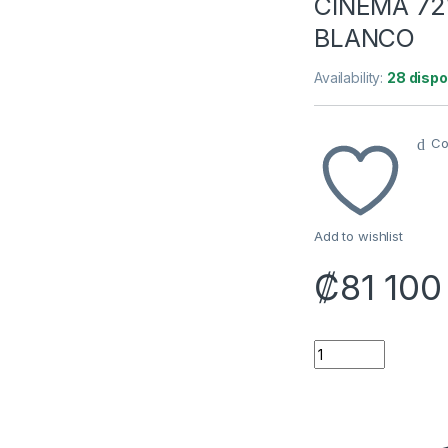
CINEMA 7
BLANCO
Availability:
28 dispo
Co
Add to wishlist
₡
81 100
PARLANTE THONET