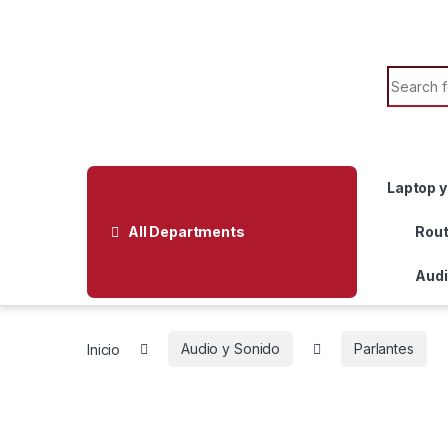
Skip to navigation
Skip to content
Search f
Laptop y
All Departments
Rout
Audi
Inicio
Audio y Sonido
Parlantes