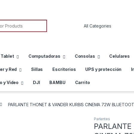
or:
 Tablet
Computadoras
Consolas
Celulares
er y Red
Sillas
Escritorios
UPS y protección
I
o y Video
DJI
BAMBU
Carrito
PARLANTE THONET & VANDER KURBIS CINEMA 72W BLUETOOT
Parlantes
PARLANTE 