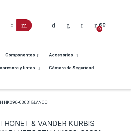
₡
0
0
Componentes
Accesorios
mpresora y tintas
Cámara de Seguridad
H HK096-03631 BLANCO
THONET & VANDER KURBIS