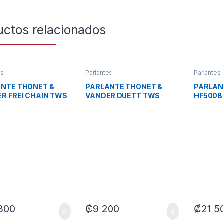
uctos relacionados
es
Parlantes
Parlantes
NTE THONET &
PARLANTE THONET &
PARLAN
R FREI CHAIN TWS
VANDER DUETT TWS
HF500B
LUETOOTH HK096-
BLUETOOTH / 3.5MM
3.5MM 
 ROJO
HK096-03606 GRIS
MADER
300
₡
9 200
₡
21 5