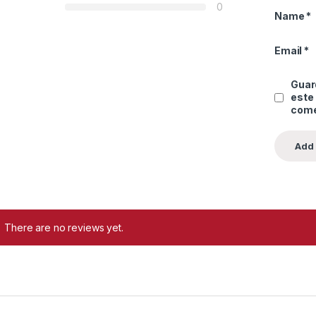
0
Name
*
Email
*
Guard
este
come
There are no reviews yet.