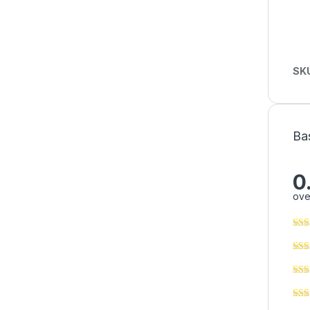
SK
Ba
0
ove