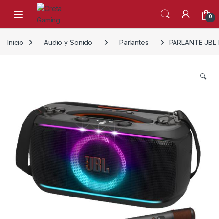
Skip to navigation
Skip to content
0
Inicio
Audio y Sonido
Parlantes
PARLANTE JBL
🔍