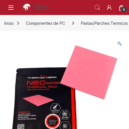
Skip to navigation
Skip to content
0
Inicio
Componentes de PC
Pastas/Parches Termicos