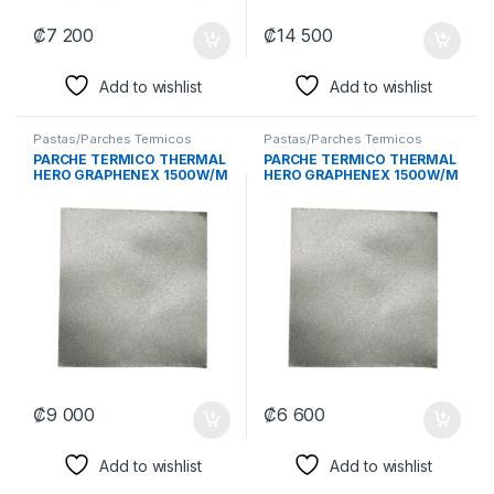
₡
7 200
₡
14 500
Add to wishlist
Add to wishlist
Pastas/Parches Termicos
Pastas/Parches Termicos
PARCHE TÉRMICO THERMAL
PARCHE TÉRMICO THERMAL
HERO GRAPHENEX 1500W/M
HERO GRAPHENEX 1500W/M
K 0.001IN GPU/CPU
K 0.001IN GPU/CPU
100x100MM TH-790100
51x68MM TH-790051
₡
9 000
₡
6 600
Add to wishlist
Add to wishlist