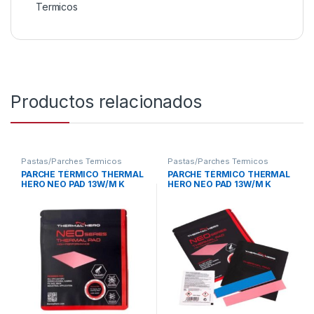
Termicos
Productos relacionados
Pastas/Parches Termicos
Pastas/Parches Termicos
PARCHE TÉRMICO THERMAL
PARCHE TÉRMICO THERMAL
HERO NEO PAD 13W/M K
HERO NEO PAD 13W/M K
0.020IN CPU/GPU
3.0MM CPU/GPU
100x100MM TH-412105
100x100MM TH-412130
ROSADO