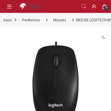
Skip to navigation
Skip to content
0
Inicio
Perifericos
Mouses
MOUSE LOGITECH M1
🔍