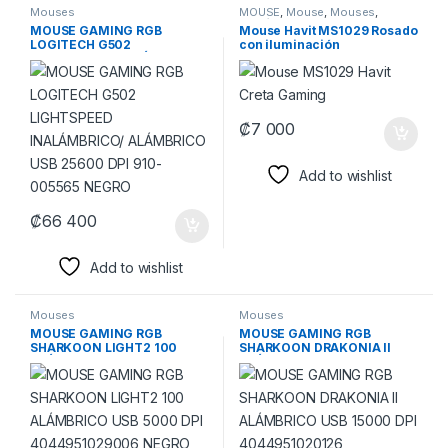
Mouses
MOUSE
,
Mouse
,
Mouses
,
Periféricos
MOUSE GAMING RGB
Mouse Havit MS1029 Rosado
LOGITECH G502
con iluminación
LIGHTSPEED INALÁMBRICO/
ALÁMBRICO USB 25600 DPI
910-005565 NEGRO
₡
7 000
Add to wishlist
₡
66 400
Add to wishlist
Mouses
Mouses
MOUSE GAMING RGB
MOUSE GAMING RGB
SHARKOON LIGHT2 100
SHARKOON DRAKONIA II
ALÁMBRICO USB 5000 DPI
ALÁMBRICO USB 15000 DPI
4044951029006 NEGRO
4044951020126
NEGRO/VERDE