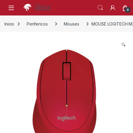
Skip to navigation
Skip to content
0
Inicio
Perifericos
Mouses
MOUSE LOGITECH M2
🔍