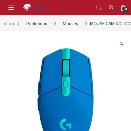
Skip to navigation
Skip to content
0
Inicio
Perifericos
Mouses
MOUSE GAMING LOGI
🔍