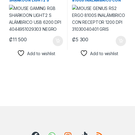
SHARKOON LIGHT2 S
8100S INALÁMBRICO CON
ALÁMBRICO USB 6200 DPI
RECEPTOR 1200 DPI
4044951029303 NEGRO
31030040401 GRIS
₡
11 500
₡
5 300
Add to wishlist
Add to wishlist