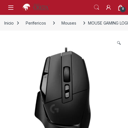
Skip to navigation
Skip to content
0
Inicio
Perifericos
Mouses
MOUSE GAMING LOGI
🔍