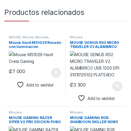
Productos relacionados
MOUSE
,
Mouse
,
Mouses
,
Mouses
Periféricos
Mouse Havit MS1029 Rosado
MOUSE GENIUS RS2 MICRO
con iluminación
TRAVELER V2 ALÁMBRICO
USB 1200 DPI 31010125102
PLATEADO
₡
7 000
₡
3 300
Add to wishlist
Add to wishlist
Mouses
Mouses
MOUSE GAMING RAZER
MOUSE GAMING RGB
VIPER V2 PRO EDICION PUBG
SHARKOON SKILLER SGM3
INALÁMBRICO 2.4 GHZ
INALÁMBRICO CON
30000 DPI RZ01-04390600-
RECEPTOR 4044951021543