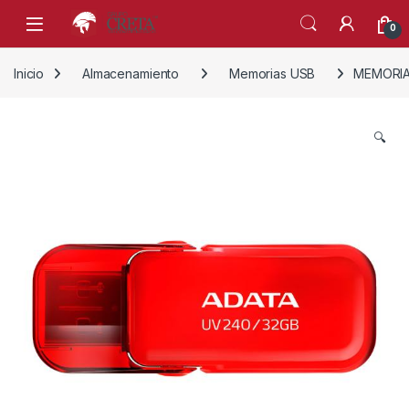
Skip to navigation
Skip to content
0
Inicio
Almacenamiento
Memorias USB
MEMORIA
🔍