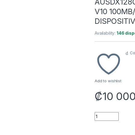
AUSDX128G
V10 100MB
DISPOSITI
Availability:
146 disp
Co
Add to wishlist
₡
10 00
MEMORIA MICRO SD