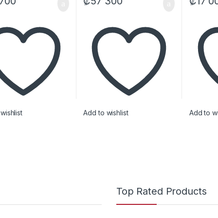
 700
₡
57 300
₡
17 0
wishlist
Add to wishlist
Add to wi
Top Rated Products