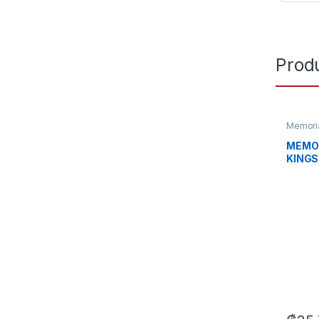
Prod
Memori
MEMOR
KING
PLUS 
PARA
VIDEO