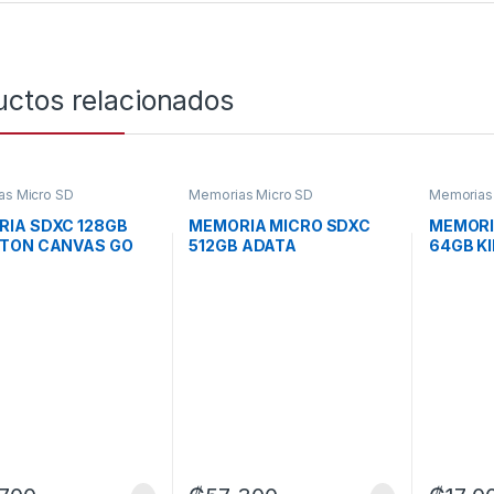
uctos relacionados
as Micro SD
Memorias Micro SD
Memorias
IA SDXC 128GB
MEMORIA MICRO SDXC
MEMORI
STON CANVAS GO
512GB ADATA
64GB K
GEN 4 200 MB/S
AUSDX512GUI3V30SA2-
SDCG4/
 CÁMARAS Y
RA1 CLASE 10 100 MB/S 85
200 MB/
S 4K SDG4/128GB
MB/S PARA CÁMARAS Y
PARA D
DIAPOSITIVOS MOVILES
CÁMARA
OTROS 