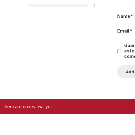
0
Name
*
Email
*
Guard
este
come
There are no reviews yet.