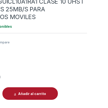
UICL10A1RA1 CLASE 10 UHS I
/S 25MB/S PARA
VOS MOVILES
onibles
mpare
0
 128GB ADATA AUSDX128GUICL10A1RA1 CLASE 10 UHS I V10 10
Añadir al carrito