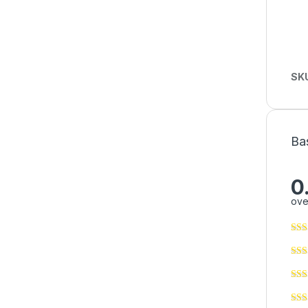
SK
Ba
0
ove