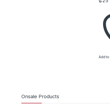
₡
25
Add to 
Onsale Products