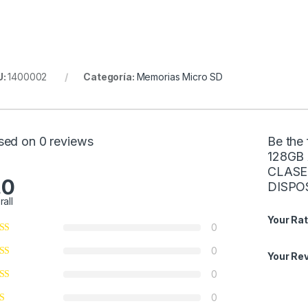
U:
1400002
Categoría:
Memorias Micro SD
sed on 0 reviews
Be the
128GB
CLASE 
.0
DISPO
rall
Your Rat
0
0
Your Re
0
0