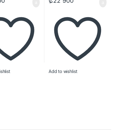
00
₡
22 900
shlist
Add to wishlist