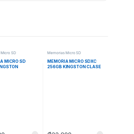
 Micro SD
Memorias Micro SD
A MICRO SD
MEMORIA MICRO SDXC
INGSTON
256GB KINGSTON CLASE
64GB UHS-I V30
10 UHS-I U1 150 MB/S
S / 100 MB/S
SDCS3/256GB PARA
RONES,
CÁMARAS DEPORTIVAAS
S DEPORTIVAS Y
Y DRONES
DISPOSITIVOS