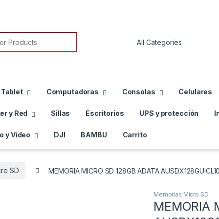
or:
 Tablet
Computadoras
Consolas
Celulares
er y Red
Sillas
Escritorios
UPS y protección
I
o y Video
DJI
BAMBU
Carrito
cro SD
MEMORIA MICRO SD 128GB ADATA AUSDX128GUICL10A
Memorias Micro SD
MEMORIA M