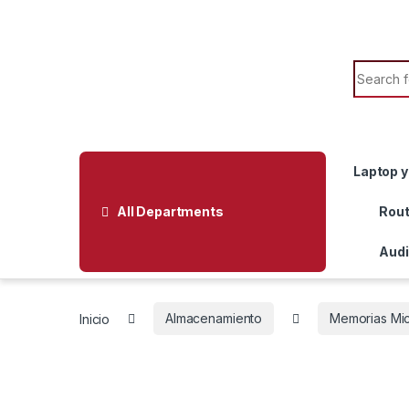
Skip to navigation
Skip to content
Search f
Laptop y
All Departments
Rout
Audi
Inicio
Almacenamiento
Memorias Mi