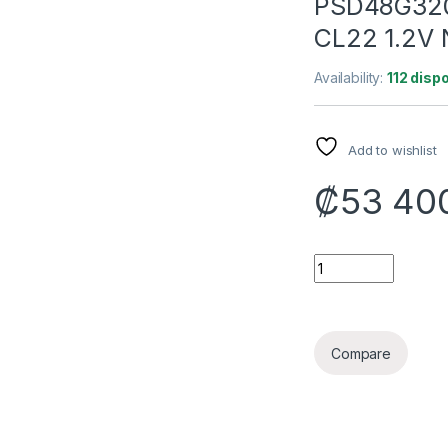
PSD48G32
CL22 1.2V
Availability:
112 disp
Add to wishlist
₡
53 40
MEMORIA RAM LAP
Compare