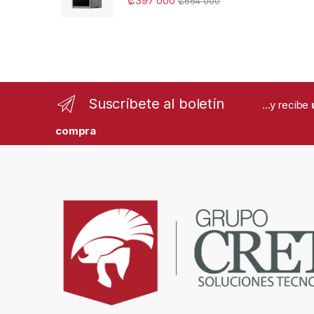
₡
397 000
₡
664 000
Suscríbete al boletín
...y recibe
compra