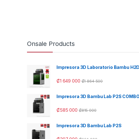
Onsale Products
Impresora 3D Laboratorio Bambu H2
₡
1 649 000
₡
1 864 500
Impresora 3D Bambu Lab P2S COMB
₡
585 000
₡
815 000
Impresora 3D Bambu Lab P2S