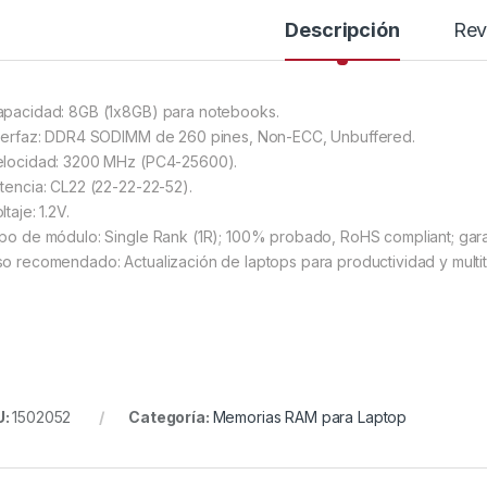
Descripción
Rev
apacidad: 8GB (1x8GB) para notebooks.
nterfaz: DDR4 SODIMM de 260 pines, Non-ECC, Unbuffered.
elocidad: 3200 MHz (PC4-25600).
atencia: CL22 (22-22-22-52).
ltaje: 1.2V.
ipo de módulo: Single Rank (1R); 100% probado, RoHS compliant; garan
so recomendado: Actualización de laptops para productividad y multit
U:
1502052
Categoría:
Memorias RAM para Laptop