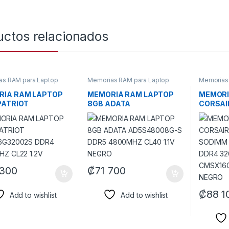
uctos relacionados
as RAM para Laptop
Memorias RAM para Laptop
Memorias
RIA RAM LAPTOP
MEMORIA RAM LAPTOP
MEMORI
PATRIOT
8GB ADATA
CORSAI
16G32002S DDR4
AD5S48008G-S DDR5
SODIMM 
HZ CL22 1.2V
4800MHZ CL40 1.1V
DDR4 3
NEGRO
1.20V
CMSX16
NEGRO
 300
₡
71 700
₡
88 1
Add to wishlist
Add to wishlist