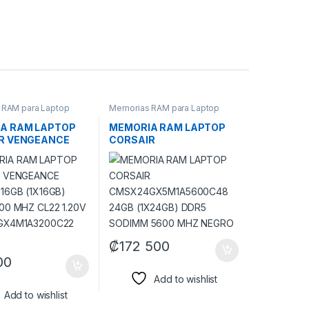
 RAM para Laptop
Memorias RAM para Laptop
A RAM LAPTOP
MEMORIA RAM LAPTOP
R VENGEANCE
CORSAIR
16GB (1X16GB)
CMSX24GX5M1A5600C4
200 MHZ CL22
8 24GB (1X24GB) DDR5
SODIMM 5600 MHZ
GX4M1A3200C22
NEGRO
₡
172 500
00
Add to wishlist
Add to wishlist