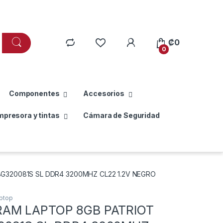
₡
0
0
Componentes
Accesorios
mpresora y tintas
Cámara de Seguridad
G320081S SL DDR4 3200MHZ CL22 1.2V NEGRO
ptop
AM LAPTOP 8GB PATRIOT