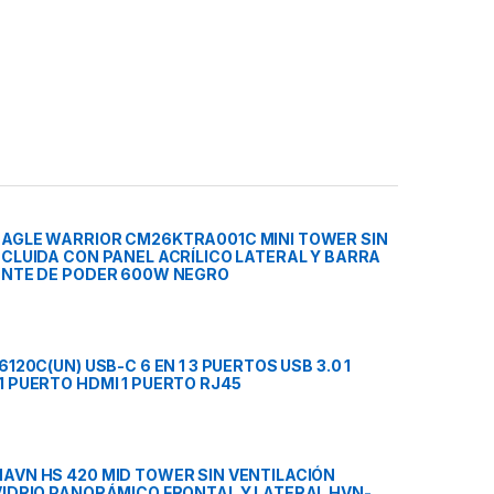
EAGLE WARRIOR CM26KTRA001C MINI TOWER SIN
NCLUIDA CON PANEL ACRÍLICO LATERAL Y BARRA
ENTE DE PODER 600W NEGRO
6120C(UN) USB-C 6 EN 1 3 PUERTOS USB 3.0 1
1 PUERTO HDMI 1 PUERTO RJ45
AVN HS 420 MID TOWER SIN VENTILACIÓN
VIDRIO PANORÁMICO FRONTAL Y LATERAL HVN-