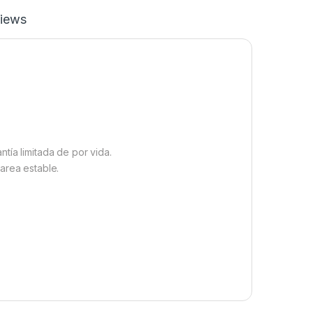
iews
tía limitada de por vida.
area estable.