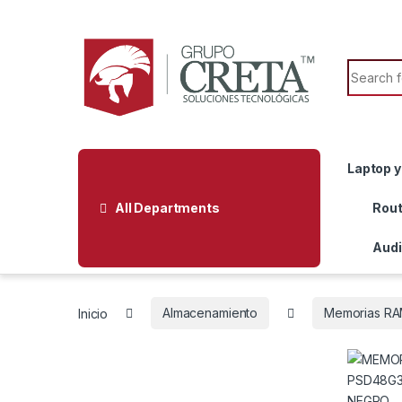
Skip to navigation
Skip to content
Search f
Laptop y
All Departments
Rout
Audi
Inicio
Almacenamiento
Memorias RA