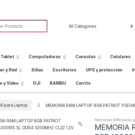
or:
 Tablet
Computadoras
Consolas
Celulares
er y Red
Sillas
Escritorios
UPS y protección
I
o y Video
DJI
BAMBU
Carrito
M para Laptop
MEMORIA RAM LAPTOP 8GB PATRIOT PSD48
Memorias RAM para La
MEMORIA R