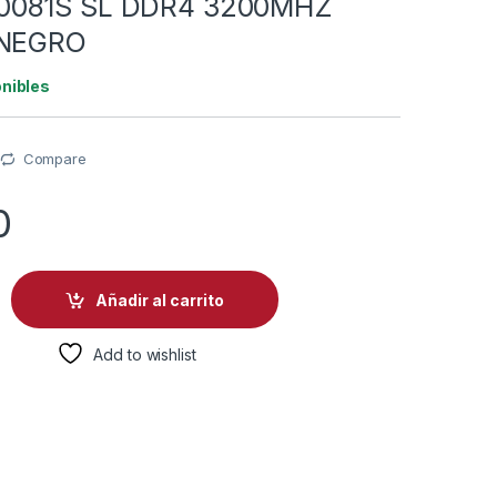
0081S SL DDR4 3200MHZ
 NEGRO
onibles
Compare
0
TOP 8GB PATRIOT PSD48G320081S SL DDR4 3200MHZ CL22 1.
Añadir al carrito
Add to wishlist