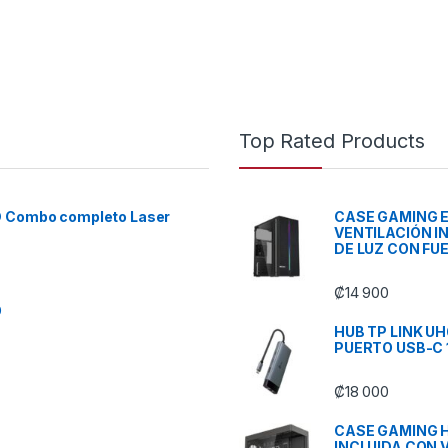
Top Rated Products
D Combo completo Laser
CASE GAMING 
VENTILACIÓN I
DE LUZ CON FU
₡
14 900
O
HUB TP LINK UH
PUERTO USB-C 
₡
18 000
CASE GAMING H
INCLUIDA CON 