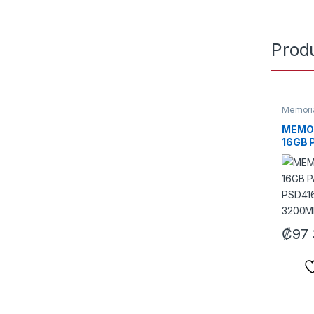
Prod
Memori
MEMO
16GB 
PSD4
3200M
₡
97