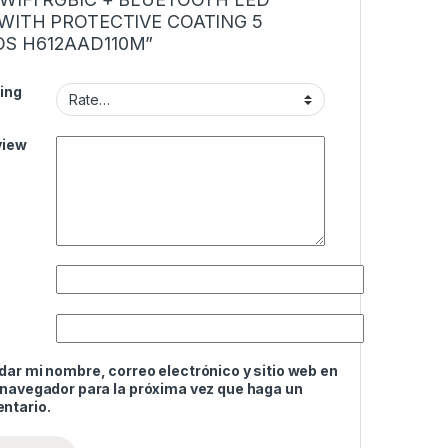
 WITH PROTECTIVE COATING 5
S H612AAD110M”
ing
view
ar mi nombre, correo electrónico y sitio web en
 navegador para la próxima vez que haga un
ntario.