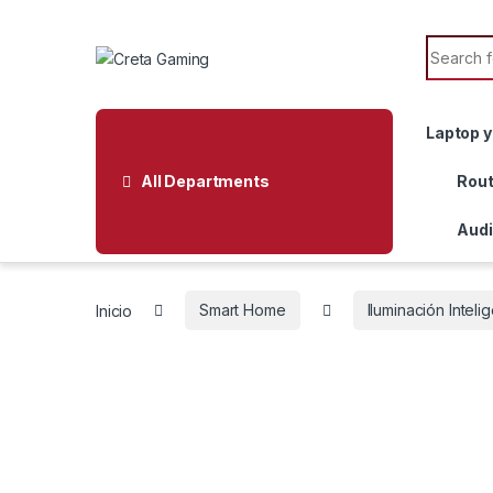
Skip to navigation
Skip to content
Search f
Laptop y
All Departments
Rout
Audi
Inicio
Smart Home
Iluminación Inteli