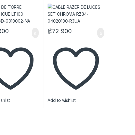
CD-9010002-NA
04020100-R3UA
900
₡
72 900
shlist
Add to wishlist