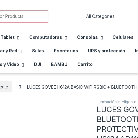
or:
 Tablet
Computadoras
Consolas
Celulares
er y Red
Sillas
Escritorios
UPS y protección
I
o y Video
DJI
BAMBU
Carrito
gente
LUCES GOVEE H612A BASIC WIFI RGBIC + BLUETOOT
Iluminación Inteligente
LUCES GOV
BLUETOOTH
PROTECTIV