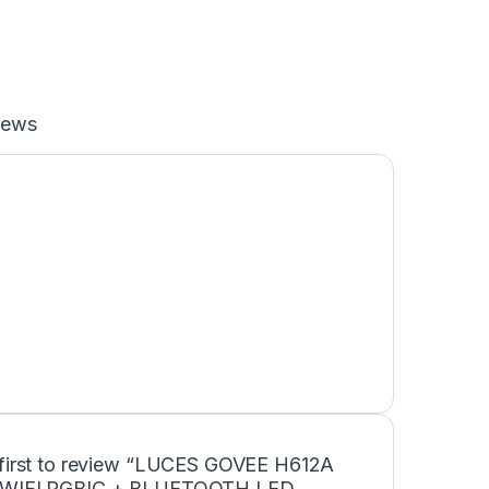
iews
 first to review “LUCES GOVEE H612A
 WIFI RGBIC + BLUETOOTH LED