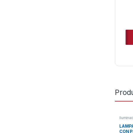
Prod
Iluminac
LAMPA
CON 