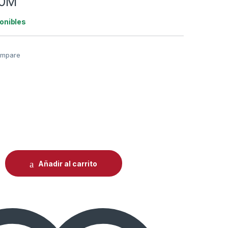
10M
onibles
mpare
0
A BASIC WIFI RGBIC + BLUETOOTH LED STRIP WITH PROTECTI
Añadir al carrito