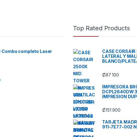
Top Rated Products
D Combo completo Laser
CASE CORSAIR 
LATERAL Y MA
BLANCO/PLAT
₡
87 100
O
IMPRESORA BR
DCPL2640DW 3 
IMPRESION DUP
₡
151 900
TARJETA MADRE
911-7E77-002 