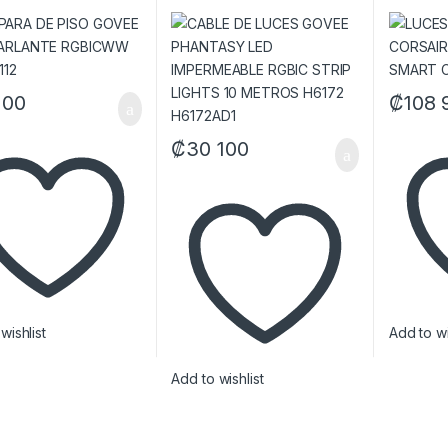
CWW H6079112
IMPERMEABLE RGBIC
SMART 
STRIP LIGHTS 10 METROS
H6172 H6172AD1
100
₡
108 
₡
30 100
wishlist
Add to wi
Add to wishlist