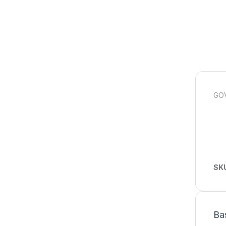
GOV
SK
Ba