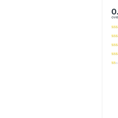
0
ove