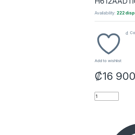
H612AAD1
Availability:
222 disp
Co
Add to wishlist
₡
16 90
LUCES GOVEE H612