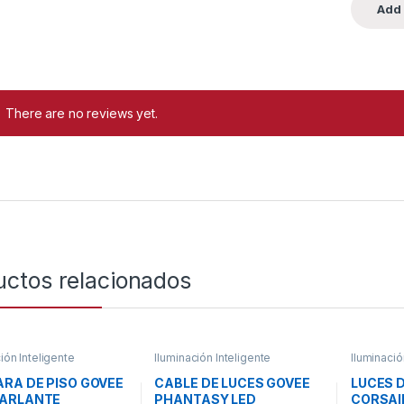
There are no reviews yet.
uctos relacionados
ión Inteligente
Iluminación Inteligente
Iluminació
RA DE PISO GOVEE
CABLE DE LUCES GOVEE
LUCES 
PARLANTE
PHANTASY LED
CORSAIR