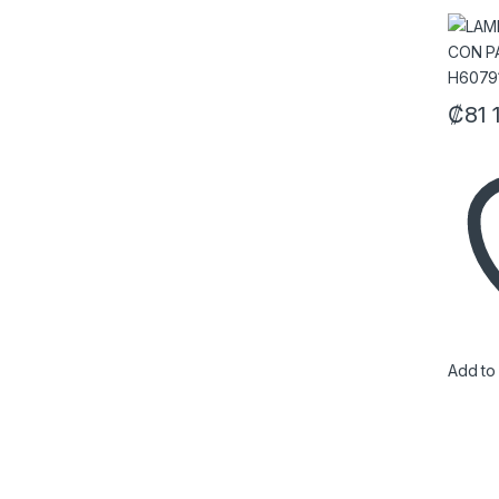
RGBI
₡
81 
Add to 