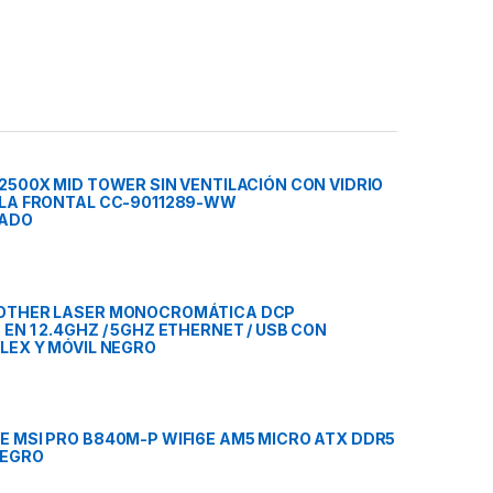
2500X MID TOWER SIN VENTILACIÓN CON VIDRIO
LLA FRONTAL CC-9011289-WW
EADO
OTHER LASER MONOCROMÁTICA DCP
EN 1 2.4GHZ / 5GHZ ETHERNET / USB CON
LEX Y MÓVIL NEGRO
 MSI PRO B840M-P WIFI6E AM5 MICRO ATX DDR5
NEGRO