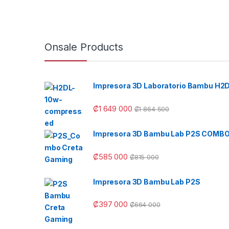
Onsale Products
Impresora 3D Laboratorio Bambu H2
₡
1 649 000
₡
1 864 500
Impresora 3D Bambu Lab P2S COMB
₡
585 000
₡
815 000
Impresora 3D Bambu Lab P2S
₡
397 000
₡
664 000