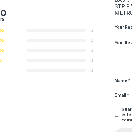
STRIP
.0
METRO
rall
Your Rat
0
0
Your Re
0
0
0
Name
*
Email
*
Guard
este
come