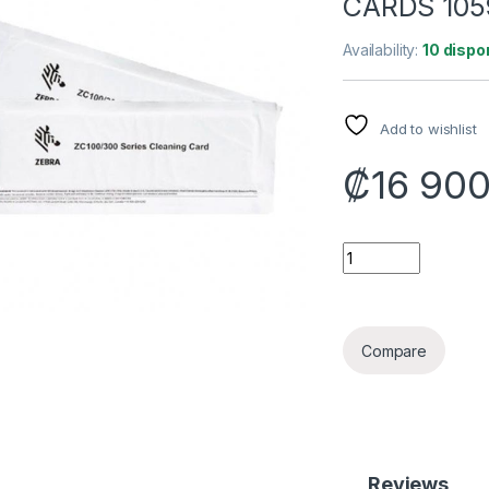
CARDS 105
Availability:
10 dispo
Add to wishlist
₡
16 90
KIT DE LIMPIEZA Z
Compare
Reviews