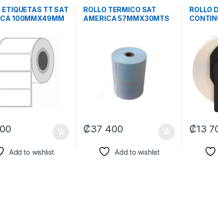
 ETIQUETAS TT SAT
ROLLO TERMICO SAT
ROLLO 
ICA 100MMX49MM
AMERICA 57MMX30MTS
CONTIN
000 1COL P CX32
48G C100 ON 10420 X
DK2225
X UNIDAD
CAJA
COMPAT
IMPRES
CON TE
500
₡
37 400
₡
13 7
Add to wishlist
Add to wishlist