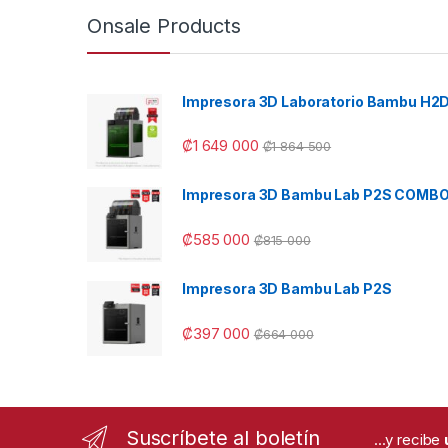
Onsale Products
Impresora 3D Laboratorio Bambu H2
₡
1 649 000
₡
1 864 500
Impresora 3D Bambu Lab P2S COMB
₡
585 000
₡
815 000
Impresora 3D Bambu Lab P2S
₡
397 000
₡
664 000
Suscríbete al boletín
...y recibe