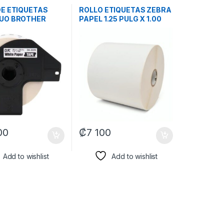
DE ETIQUETAS
ROLLO ETIQUETAS ZEBRA
UO BROTHER
PAPEL 1.25 PULG X 1.00
 38MM X 30.4M
PULG NUCLEO 1 PULG
IBLE CON
TRANSFERENCIA TEMICA
ORAS QL BLANCO
Z-PERFORM 1500T 3 EN
XTO NEGRO
FILA 10040539
00
₡
7 100
Add to wishlist
Add to wishlist