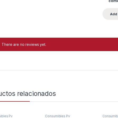
come
There are no reviews yet.
uctos relacionados
ibles Pv
Consumibles Pv
Consumib