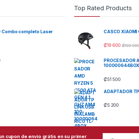
Top Rated Products
D Combo completo Laser
CASCO XIAOMI
₡
19 600
₡
100 00
O
PROCESADOR AM
100000644BO
₡
51 500
ADAPTADOR TP 
₡
5 200
un cupon de envío grátis en su primer