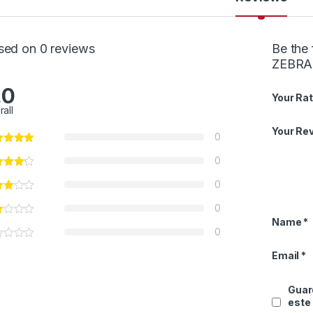
sed on 0 reviews
Be the 
ZEBRA 
.0
Your Rat
rall
Your Re
0
0
0
0
Name
*
0
Email
*
Guard
este