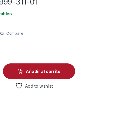
999-311-01
nibles
Compare
0
EBRA ZC100/300 2 CARDS 105999-311-01 quantity
Añadir al carrito
Add to wishlist