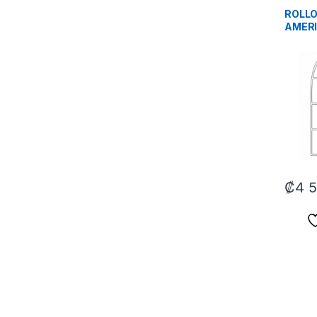
ROLLO
AMER
C1 R1
9018 
₡
4 