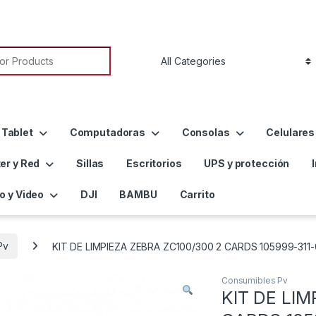
or:
 Tablet
Computadoras
Consolas
Celulares
er y Red
Sillas
Escritorios
UPS y protección
o y Video
DJI
BAMBU
Carrito
Pv
KIT DE LIMPIEZA ZEBRA ZC100/300 2 CARDS 105999-311-
Consumibles Pv
KIT DE LIM