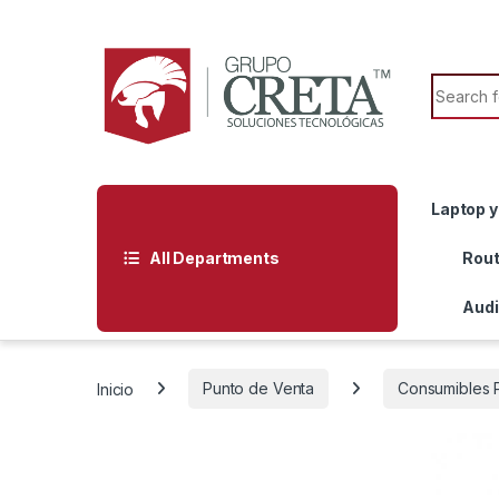
Skip to navigation
Skip to content
Search f
Laptop y
All Departments
Rout
Audi
Inicio
Punto de Venta
Consumibles 