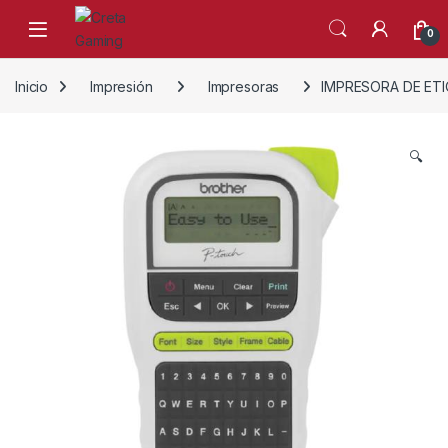
Skip to navigation
Skip to content
0
Inicio
Impresión
Impresoras
IMPRESORA DE ETI
🔍