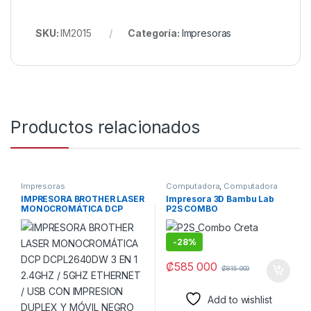
SKU:
IM2015
Categoría:
Impresoras
Productos relacionados
Impresoras
Computadora
,
Computadora
CRETA
,
Computadoras
,
IMPRESORA BROTHER LASER
Impresora 3D Bambu Lab
COMPUTADORAS
,
Impresión
,
MONOCROMÁTICA DCP
P2S COMBO
IMPRESORA
,
Impresoras
,
IMPRESORAS
DCPL2640DW 3 EN 1 2.4GHZ
/ 5GHZ ETHERNET / USB
CON IMPRESION DUPLEX Y
-
28%
MÓVIL NEGRO
₡
585 000
₡
815 000
Add to wishlist