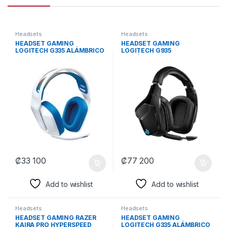
Headsets
Headsets
HEADSET GAMING
HEADSET GAMING
LOGITECH G335 ALÁMBRICO
LOGITECH G935
3.5MM 981-001017 BLANCO
INALÁMBRICO CON
RECEPTOR 981-000742
NEGRO
₡
33 100
₡
77 200
Add to wishlist
Add to wishlist
Headsets
Headsets
HEADSET GAMING RAZER
HEADSET GAMING
KAIRA PRO HYPERSPEED
LOGITECH G335 ALÁMBRICO