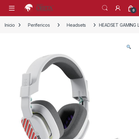
Skip to navigation
Skip to content
0
Inicio
Perifericos
Headsets
HEADSET GAMING L