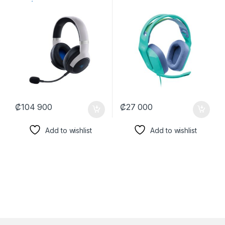
INALÁMBRICO 2.4 GHZ PARA
3.5MM 981-001023 MENTA
PLAYSTATION 5 RZ04-
04030200-R3U1 BLANCO
₡
104 900
₡
27 000
Add to wishlist
Add to wishlist