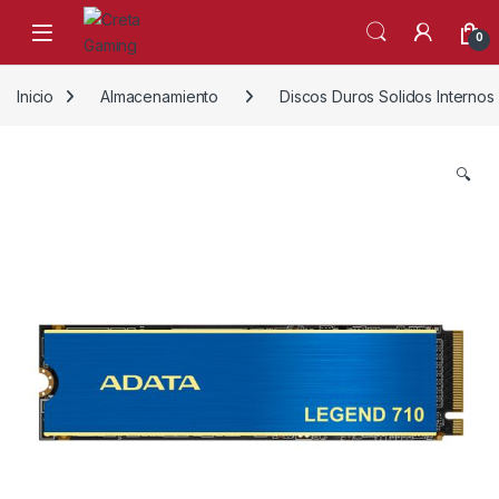
Skip to navigation
Skip to content
0
Inicio
Almacenamiento
Discos Duros Solidos Internos
🔍