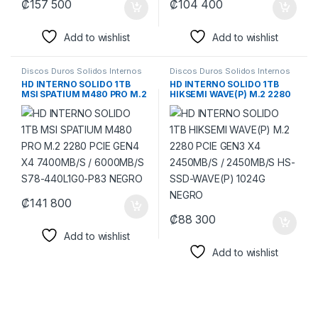
₡
157 500
₡
104 400
Add to wishlist
Add to wishlist
Discos Duros Solidos Internos
Discos Duros Solidos Internos
HD INTERNO SOLIDO 1TB
HD INTERNO SOLIDO 1TB
MSI SPATIUM M480 PRO M.2
HIKSEMI WAVE(P) M.2 2280
2280 PCIE GEN4 X4
PCIE GEN3 X4 2450MB/S /
7400MB/S / 6000MB/S S78-
2450MB/S HS-SSD-WAVE(P)
440L1G0-P83 NEGRO
1024G NEGRO
₡
141 800
₡
88 300
Add to wishlist
Add to wishlist