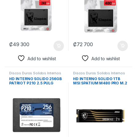
₡
49 300
₡
72 700
Add to wishlist
Add to wishlist
Discos Duros Solidos Internos
Discos Duros Solidos Internos
HD INTERNO SOLIDO 256GB
HD INTERNO SOLIDO 1TB
PATRIOT P210 2.5 PULG
MSI SPATIUM M480 PRO M.2
SATA III 500MB/S / 400MB/S
2280 PCIE GEN4 X4
P210S256G25 NEGRO
7400MB/S / 6000MB/S S78-
440L1G0-P83 NEGRO