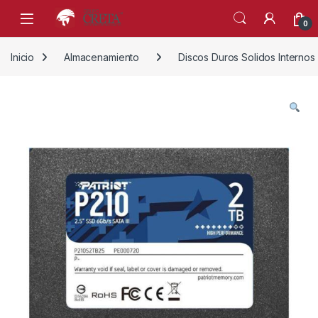
Skip to navigation
Skip to content
0
Inicio
Almacenamiento
Discos Duros Solidos Internos