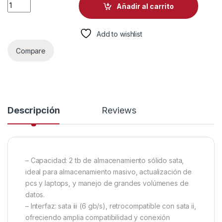
HD INTERNO SOLIDO 2TB PATRIOT P210 2.5 PULG SATA III 52
Añadir al carrito
Add to wishlist
Compare
Descripción
Reviews
– Capacidad: 2 tb de almacenamiento sólido sata,
ideal para almacenamiento masivo, actualización de
pcs y laptops, y manejo de grandes volúmenes de
datos.
– Interfaz: sata iii (6 gb/s), retrocompatible con sata ii,
ofreciendo amplia compatibilidad y conexión