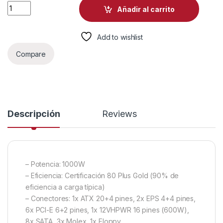
FUENTE DE PODER GIGABYTE GP-UD1000GM PG5 REV 1000W 
Añadir al carrito
Add to wishlist
Compare
Descripción
Reviews
– Potencia: 1000W
– Eficiencia: Certificación 80 Plus Gold (90% de
eficiencia a carga típica)
– Conectores: 1x ATX 20+4 pines, 2x EPS 4+4 pines,
6x PCI-E 6+2 pines, 1x 12VHPWR 16 pines (600W),
8x SATA, 3x Molex, 1x Floppy