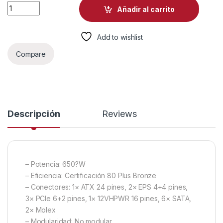
FUENTE DE PODER DEEPCOOL PL650D 650W 80 PLUS BRONZ
Añadir al carrito
Add to wishlist
Compare
Descripción
Reviews
– Potencia: 650?W
– Eficiencia: Certificación 80 Plus Bronze
– Conectores: 1× ATX 24 pines, 2× EPS 4+4 pines,
3× PCIe 6+2 pines, 1× 12VHPWR 16 pines, 6× SATA,
2× Molex
– Modularidad: No modular