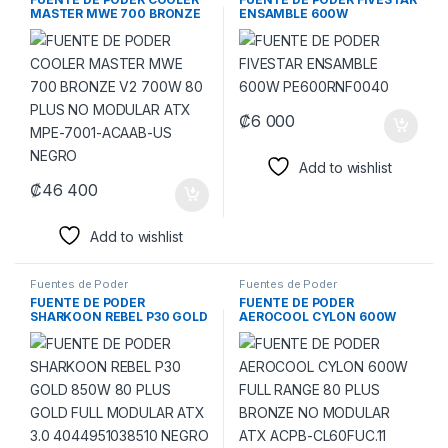
MASTER MWE 700 BRONZE
ENSAMBLE 600W
V2 700W 80 PLUS NO
PE600RNF0040
MODULAR ATX MPE-7001-
ACAAB-US NEGRO
₡
6 000
Add to wishlist
₡
46 400
Add to wishlist
Fuentes de Poder
Fuentes de Poder
FUENTE DE PODER
FUENTE DE PODER
SHARKOON REBEL P30 GOLD
AEROCOOL CYLON 600W
850W 80 PLUS GOLD FULL
FULL RANGE 80 PLUS
MODULAR ATX 3.0
BRONZE NO MODULAR ATX
4044951038510 NEGRO
ACPB-CL60FUC.11 NEGRO