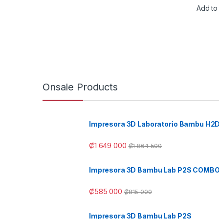
Add to 
Onsale Products
Impresora 3D Laboratorio Bambu H2
₡
1 649 000
₡
1 864 500
Impresora 3D Bambu Lab P2S COMB
₡
585 000
₡
815 000
Impresora 3D Bambu Lab P2S