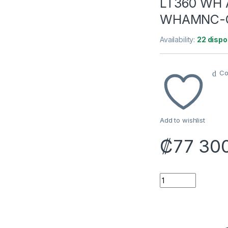
LT360 WH 
WHAMNC-G
Availability:
22 dispo
Co
Add to wishlist
₡
77 30
ENFRIAMIENTO LI