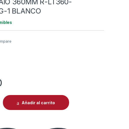
AIO 360MM R-LT360-
-1 BLANCO
nibles
mpare
0
QUIDO RGB DEEPCOOL LT360 WH AIO 360MM R-LT360-WHAMNC
Añadir al carrito