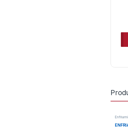
Prod
Enfriam
ENFRI