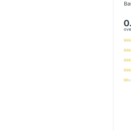
Ba
0
ove