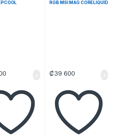
EPCOOL
RGB MSI MAG CORELIQUID
UE 240 AIO
A13 240 AIO 240MM 306-
R-LX550-
7ZWCA11-L80 NEGRO
C-G-1 NEGRO
00
₡
39 600