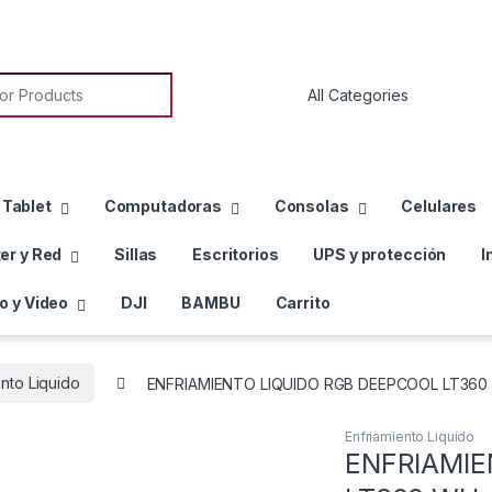
or:
 Tablet
Computadoras
Consolas
Celulares
er y Red
Sillas
Escritorios
UPS y protección
I
o y Video
DJI
BAMBU
Carrito
ento Liquido
ENFRIAMIENTO LIQUIDO RGB DEEPCOOL LT36
Enfriamiento Liquido
ENFRIAMIE