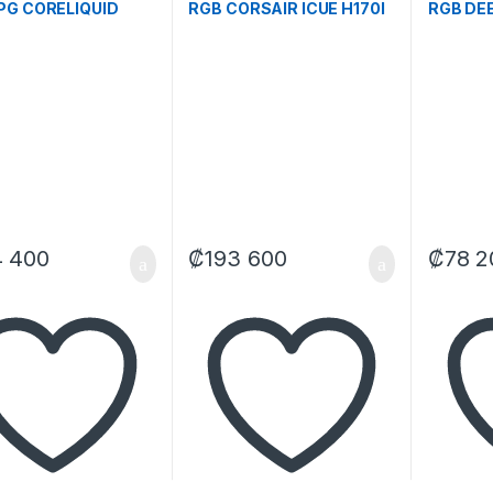
PG CORELIQUID
RGB CORSAIR ICUE H170I
RGB DE
AIO 240MM 936-
ELITE LCD AIO 420MM
MYSTIQ
A-007 NEGRO
CW-9060063-WW
240MM 
O
NEGRO
BKADSN
4 400
₡
193 600
₡
78 2