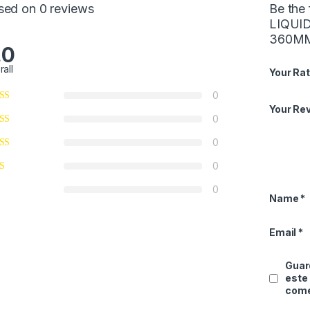
sed on 0 reviews
Be the
LIQUI
360MM
.0
rall
Your Rat
0
Your Re
0
0
0
0
Name
*
Email
*
Guard
este
come