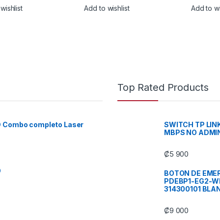
wishlist
Add to wishlist
Add to wi
Top Rated Products
D Combo completo Laser
SWITCH TP LIN
MBPS NO ADMIN
₡
5 900
O
BOTON DE EMER
PDEBP1-EG2-WB
314300101 BLA
₡
9 000