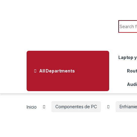
Skip to navigation
Skip to content
Search f
Laptop y
All Departments
Rout
Audi
Inicio
Componentes de PC
Enfriami