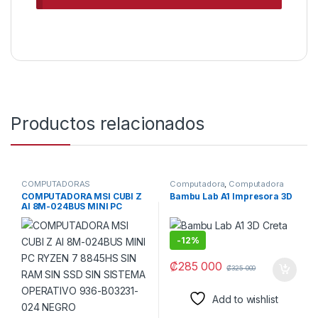
Productos relacionados
COMPUTADORAS
Computadora
,
Computadora
CRETA
,
Computadoras
,
COMPUTADORA MSI CUBI Z
Bambu Lab A1 Impresora 3D
COMPUTADORAS
,
Impresión
,
AI 8M-024BUS MINI PC
IMPRESORA
,
Impresoras
,
IMPRESORAS
RYZEN 7 8845HS SIN RAM
SIN SSD SIN SISTEMA
OPERATIVO 936-B03231-024
-
12%
NEGRO
₡
285 000
₡
325 000
Add to wishlist