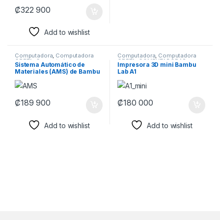
₡
322 900
Add to wishlist
Computadora
,
Computadora
Computadora
,
Computadora
CRETA
,
Computadoras
,
CRETA
,
COMPUTADORAS
,
Sistema Automático de
Impresora 3D mini Bambu
COMPUTADORAS
,
Impresión
,
Computadoras
,
Impresión
,
Materiales (AMS) de Bambu
Lab A1
IMPRESORA
,
IMPRESORAS
,
IMPRESORA
,
Impresoras
,
Impresoras
IMPRESORAS
Lab
₡
189 900
₡
180 000
Add to wishlist
Add to wishlist