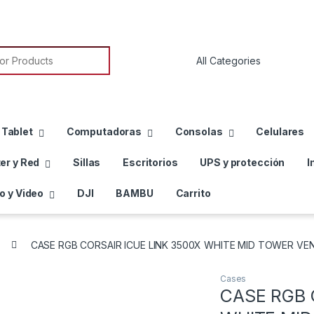
or:
 Tablet
Computadoras
Consolas
Celulares
er y Red
Sillas
Escritorios
UPS y protección
I
o y Video
DJI
BAMBU
Carrito
CASE RGB CORSAIR ICUE LINK 3500X WHITE MID TOWER VE
Cases
CASE RGB 