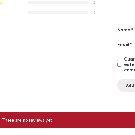
0
0
Name
*
Email
*
Guard
este
come
There are no reviews yet.