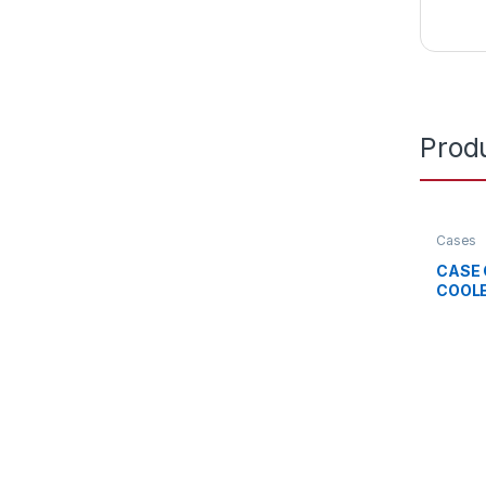
Prod
Cases
CASE 
COOL
500 M
VENTI
200MM
CON V
MALLA
KGNN