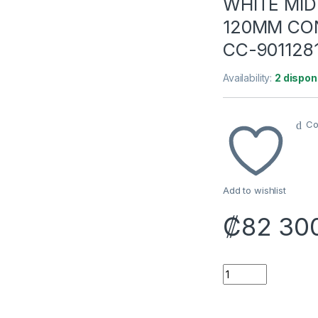
WHITE MID
120MM CON
CC-90112
Availability:
2 dispon
Co
Add to wishlist
₡
82 30
CASE RGB CORSAIR