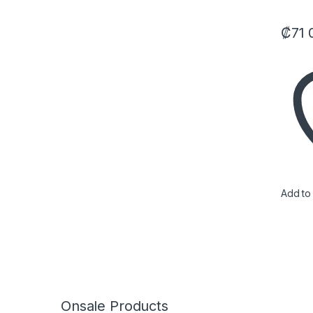
₡
71 
Add to 
Onsale Products