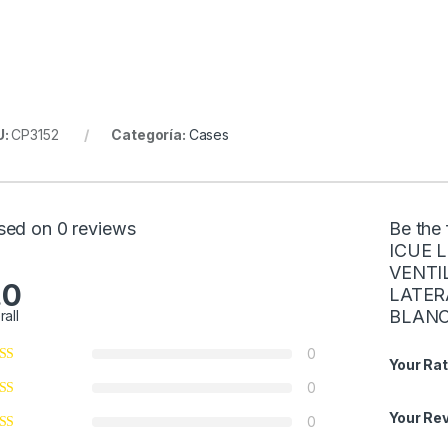
U:
CP3152
Categoría:
Cases
sed on 0 reviews
Be the
ICUE 
VENTI
.0
LATER
BLAN
rall
0
Your Rat
0
Your Re
0