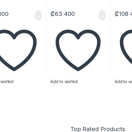
000
₡
63 400
₡
108 
wishlist
Add to wishlist
Add to wi
Top Rated Products