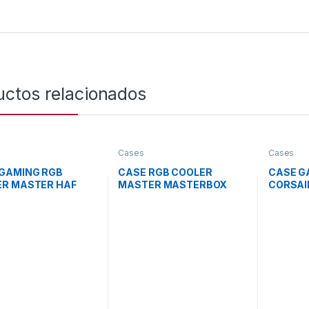
uctos relacionados
Cases
Cases
GAMING RGB
CASE RGB COOLER
CASE G
ER MASTER HAF
MASTER MASTERBOX
CORSAI
ID TOWER 2
NR200P MINI TOWER
SERIES 
LADORES DE
VENTILADORES 2 DE
VENTIL
 Y 2 DE 120MM
120MM CON VIDRIO Y
120MM 
IDRIO LATERAL Y
MALLA LATERAL MCB-
LATERA
 FRONTAL H500-
NR200P-KGNN-S00
FRONTA
-S00 NEGRO
NEGRO
WW BL