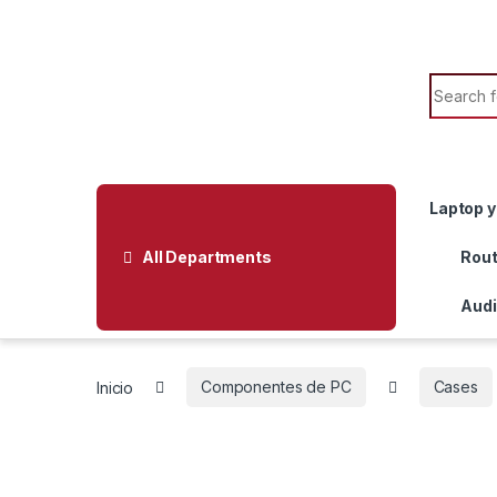
Skip to navigation
Skip to content
Search f
Laptop y
All Departments
Rout
Audi
Inicio
Componentes de PC
Cases