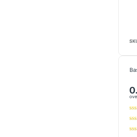
SK
Ba
0
ove