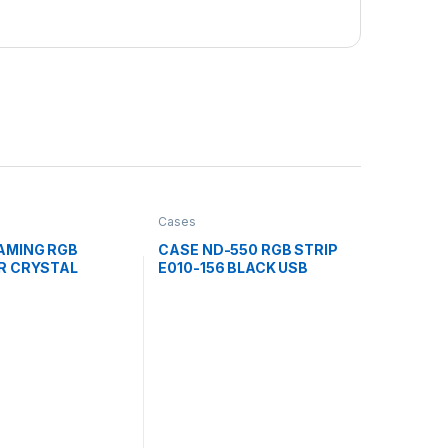
Cases
AMING RGB
CASE ND-550 RGB STRIP
R CRYSTAL
E010-156 BLACK USB
280X MINI TOWER
2.0*2 + HD AUDIO
ADORES 2 DE
CON VIDRIO
L Y MALLA
L CC-9011137-
ANCO