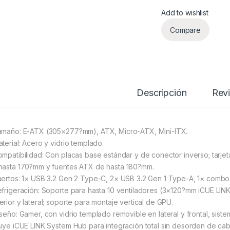
Add to wishlist
Compare
Descripción
Rev
amaño: E-ATX (305×277?mm), ATX, Micro-ATX, Mini-ITX.
aterial: Acero y vidrio templado.
ompatibilidad: Con placas base estándar y de conector inverso; tarj
hasta 170?mm y fuentes ATX de hasta 180?mm.
uertos: 1× USB 3.2 Gen 2 Type-C, 2× USB 3.2 Gen 1 Type-A, 1× combo 
efrigeración: Soporte para hasta 10 ventiladores (3×120?mm iCUE LIN
erior y lateral; soporte para montaje vertical de GPU.
iseño: Gamer, con vidrio templado removible en lateral y frontal, si
luye iCUE LINK System Hub para integración total sin desorden de cab