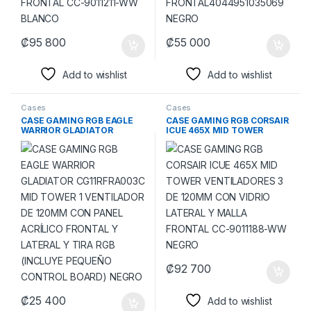
₡
95 800
₡
55 000
Add to wishlist
Add to wishlist
Cases
Cases
CASE GAMING RGB EAGLE
CASE GAMING RGB CORSAIR
WARRIOR GLADIATOR
ICUE 465X MID TOWER
CG11RFRA003C MID TOWER
VENTILADORES 3 DE 120MM
1 VENTILADOR DE 120MM
CON VIDRIO LATERAL Y
CON PANEL ACRÍLICO
MALLA FRONTAL CC-
FRONTAL Y LATERAL Y TIRA
9011188-WW NEGRO
RGB (INCLUYE PEQUEÑO
CONTROL BOARD) NEGRO
₡
92 700
₡
25 400
Add to wishlist