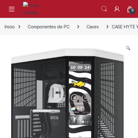
Skip to navigation
Skip to content
0
Inicio
Componentes de PC
Cases
CASE HYTE 
🔍