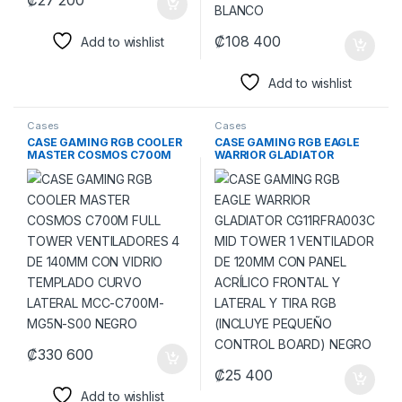
₡
27 200
₡
108 400
Add to wishlist
Add to wishlist
Cases
Cases
CASE GAMING RGB COOLER
CASE GAMING RGB EAGLE
MASTER COSMOS C700M
WARRIOR GLADIATOR
FULL TOWER VENTILADORES
CG11RFRA003C MID TOWER
4 DE 140MM CON VIDRIO
1 VENTILADOR DE 120MM
TEMPLADO CURVO LATERAL
CON PANEL ACRÍLICO
MCC-C700M-MG5N-S00
FRONTAL Y LATERAL Y TIRA
NEGRO
RGB (INCLUYE PEQUEÑO
CONTROL BOARD) NEGRO
₡
330 600
₡
25 400
Add to wishlist