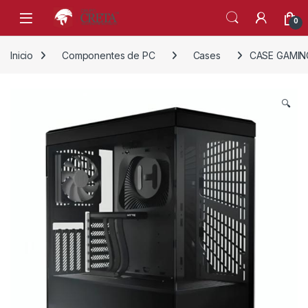
Skip to navigation
Skip to content
0
Inicio
Componentes de PC
Cases
CASE GAMIN
🔍