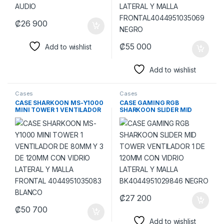
₡
26 900
₡
55 000
Add to wishlist
Add to wishlist
Cases
Cases
CASE SHARKOON MS-Y1000
CASE GAMING RGB
MINI TOWER 1 VENTILADOR
SHARKOON SLIDER MID
DE 80MM Y 3 DE 120MM
TOWER VENTILADOR 1 DE
CON VIDRIO LATERAL Y
120MM CON VIDRIO
MALLA FRONTAL
LATERAL Y MALLA
4044951035083 BLANCO
BK4044951029846 NEGRO
₡
27 200
₡
50 700
Add to wishlist