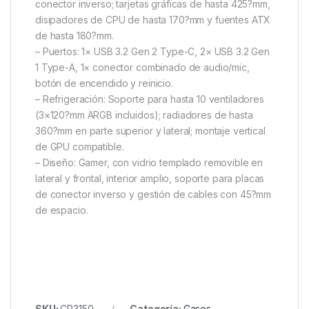
conector inverso; tarjetas gráficas de hasta 425?mm,
disipadores de CPU de hasta 170?mm y fuentes ATX
de hasta 180?mm.
– Puertos: 1× USB 3.2 Gen 2 Type-C, 2× USB 3.2 Gen
1 Type-A, 1× conector combinado de audio/mic,
botón de encendido y reinicio.
– Refrigeración: Soporte para hasta 10 ventiladores
(3×120?mm ARGB incluidos); radiadores de hasta
360?mm en parte superior y lateral; montaje vertical
de GPU compatible.
– Diseño: Gamer, con vidrio templado removible en
lateral y frontal, interior amplio, soporte para placas
de conector inverso y gestión de cables con 45?mm
de espacio.
SKU:
CP3150
Categoría:
Cases