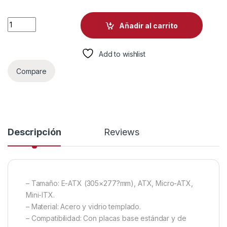
CASE CORSAIR 3500X ARGB WHITE MID TOWER VENTILADORE
Añadir al carrito
Add to wishlist
Compare
Descripción
Reviews
– Tamaño: E-ATX (305×277?mm), ATX, Micro-ATX,
Mini-ITX.
– Material: Acero y vidrio templado.
– Compatibilidad: Con placas base estándar y de