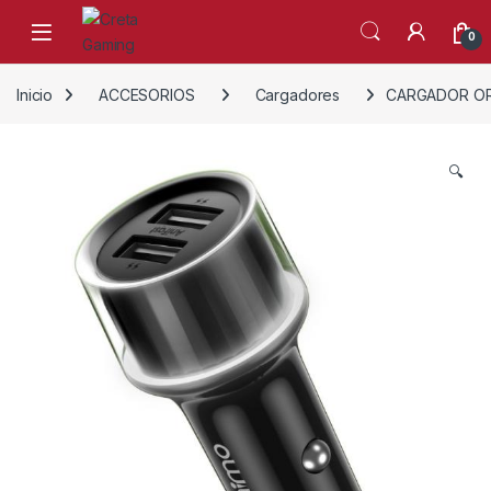
Skip to navigation
Skip to content
0
Inicio
ACCESORIOS
Cargadores
CARGADOR ORA
🔍