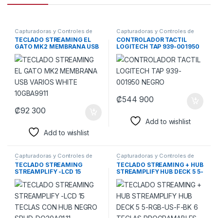
Capturadoras y Controles de
Capturadoras y Controles de
Stream
Stream
TECLADO STREAMING EL
CONTROLADOR TACTIL
GATO MK2 MEMBRANA USB
LOGITECH TAP 939-001950
VARIOS WHITE 10GBA9911
NEGRO
₡
544 900
₡
92 300
Add to wishlist
Add to wishlist
Capturadoras y Controles de
Capturadoras y Controles de
Stream
Stream
TECLADO STREAMING
TECLADO STREAMING + HUB
STREAMPLIFY -LCD 15
STREAMPLIFY HUB DECK 5 5-
TECLAS CON HUB NEGRO
RGB-US-F-BK 6 TECLAS
SPUD-DO20A01.11
PROGRAMABLES USB-A RGB
SPUH-HD51257.11