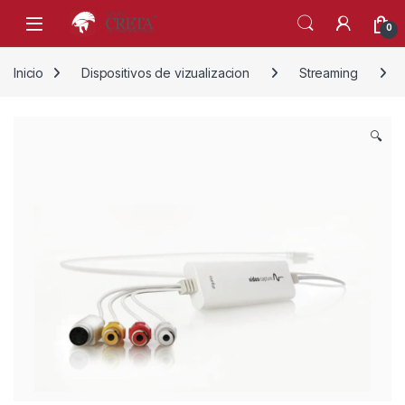
Skip to navigation
Skip to content
0
Inicio
Dispositivos de vizualizacion
Streaming
🔍