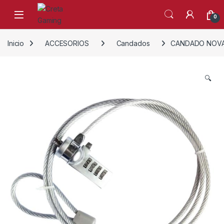
Skip to navigation
Skip to content
0
Inicio
ACCESORIOS
Candados
CANDADO NOVA 
🔍